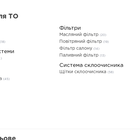
ля ТО
Фільтри
Масляний фільтр
(20)
Повітряний фільтр
(18)
(19)
Фільтр салону
(14)
стеми
Паливний фільтр
(13)
4)
Система склоочисника
Щітки склоочисника
(58)
та
(45)
льове