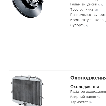
Гальмівні диски
(34)
Трос ручника
(2)
Ремкомплект супор
Комплектуючі коло
Супорт
(14)
Охолодження
Охолодження
Радіатор охолоджен
Водяний насос
(1)
Термостат
(1)