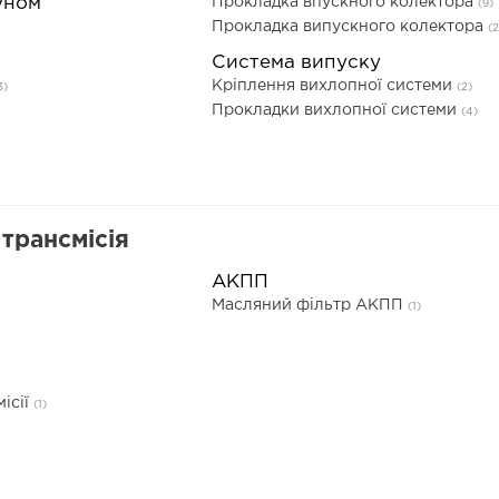
уном
Прокладка впускного колектора
(9)
Прокладка випускного колектора
(2
Система випуску
Кріплення вихлопної системи
3)
(2)
Прокладки вихлопної системи
(4)
трансмісія
АКПП
Масляний фільтр АКПП
(1)
ісії
(1)