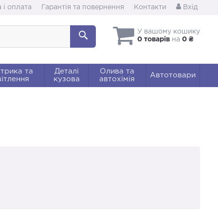
 і оплата
Гарантія та повернення
Контакти
Вхід
У вашому кошику
0 товарів
на
0 ₴
трика та
Деталі
Олива та
Автотовари
ітлення
кузова
автохімія