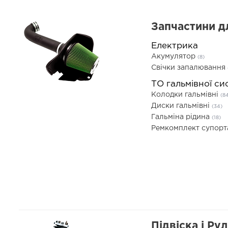
Запчастини д
Електрика
Акумулятор
(8)
Свічки запалювання
ТО гальмівної си
Колодки гальмівні
(8
Диски гальмівні
(34)
Гальміна рідина
(18)
Ремкомплект супор
Підвіска і Ру