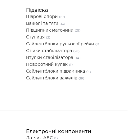
Підвіска
Шарові опори
(10)
Важелі та тяги
(13)
Підшипник маточини
(31)
Ступиця
(2)
Сайлентблоки рульової рейки
(1)
Стійки стабілізатора
(26)
Втулки стабілізатора
(14)
Поворотний кулак
(1)
Сайлентблоки підрамника
(4)
Сайлентблоки важелів
(19)
Електронні компоненти
Датчик АБС
(1)