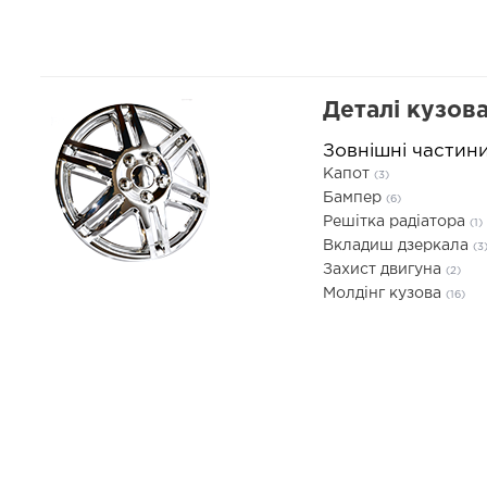
Деталі кузов
Зовнішні частин
Капот
(3)
Бампер
(6)
Решітка радіатора
(1)
Вкладиш дзеркала
(3
Захист двигуна
(2)
Молдінг кузова
(16)