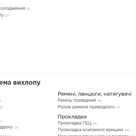
охолодження
(1)
ту
(2)
тема вихлопу
Ремені, ланцюги, натягувачі
Ремінь привідний
)
(9)
Ролик ременя приводного
6)
(1)
Прокладки
2)
Прокладка ГБЦ
(4)
іддону
(5)
Прокладка клапанної кришки
(14)