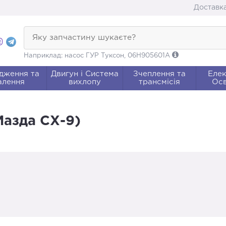
Доставка
Яку запчастину шукаєте?
Наприклад: насос ГУР Туксон, 06H905601A
дження та
Двигун і Система
Зчеплення та
Елек
алення
вихлопу
трансмісія
Осв
Мазда СХ-9)