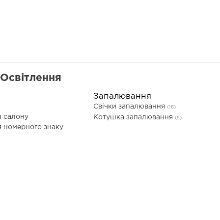
 Освітлення
Запалювання
Свічки запалювання
(18)
я салону
Котушка запалювання
(5)
я номерного знаку