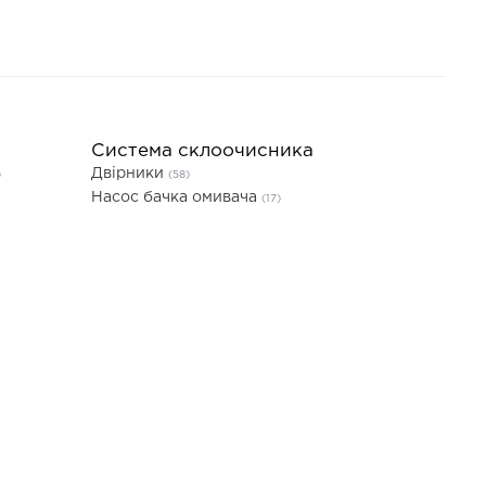
Система склоочисника
Двірники
)
(58)
Насос бачка омивача
(17)