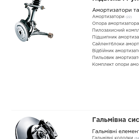
Амортизатори т
Амортизатори
(22)
Опора амортизатор
Пилозахисний компл
Підшипник амортиз
Сайлентблоки амор
Відбійник амортиза
Пильовик амортиза
Комплект опори ам
Гальмівна си
Гальмівні елемен
Гальмівні колодки
(8