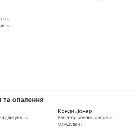
та
(45)
док
(10)
 та опалення
Кондиціонер
ня двигуна
Радіатор кондиціонера
(4)
(2)
Осушувач
(1)