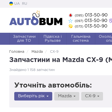
UA
RU
013-50-90
(095)
013-50-90
(097)
013-50-90
(073)
Запчастини
Підвіска і
Гальмівна
Охоло
для ТО
Рульове
система
оп
Головна
Mazda
CX-9
Запчастини на Mazda CX-9 (
Знайдено 1 158 запчастин
Уточніть автомобіль:
Виберіть рік
Mazda
CX-9