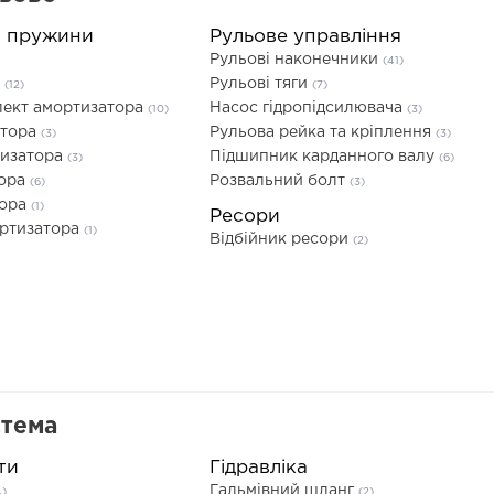
а пружини
Рульове управління
Рульові наконечники
(41)
а
Рульові тяги
(12)
(7)
ект амортизатора
Насос гідропідсилювача
(10)
(3)
атора
Рульова рейка та кріплення
(3)
(3)
тизатора
Підшипник карданного валу
(3)
(6)
тора
Розвальний болт
(6)
(3)
тора
(1)
Ресори
ортизатора
(1)
Відбійник ресори
(2)
стема
ти
Гідравліка
Гальмівний шланг
4)
(2)