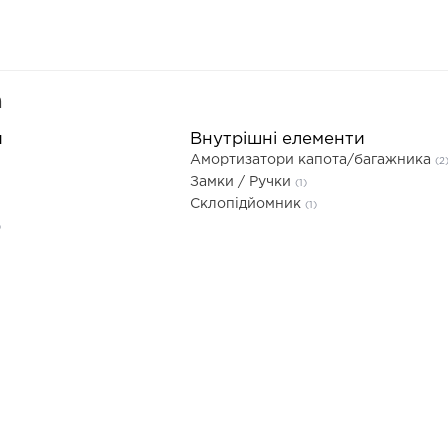
а
и
Внутрішні елементи
Амортизатори капота/багажника
(2
Замки / Ручки
(1)
Склопідйомник
(1)
)