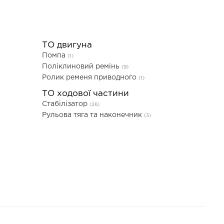
ТО двигуна
Помпа
(1)
Поліклиновий ремінь
(9)
Ролик ременя приводного
(1)
ТО ходової частини
Стабілізатор
(26)
Рульова тяга та наконечник
(3)