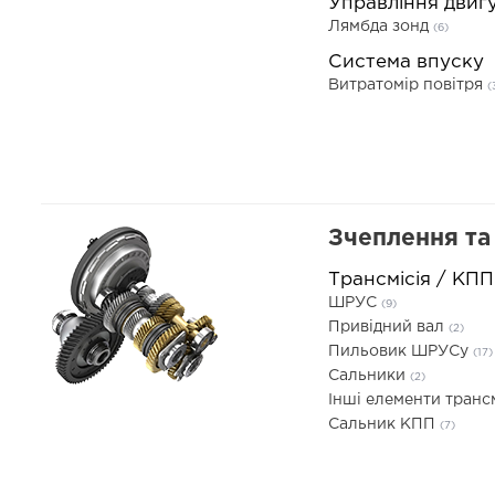
Управління двиг
Лямбда зонд
(6)
Система впуску
Витратомір повітря
(
Зчеплення та 
Трансмісія / КПП
ШРУС
(9)
Привідний вал
(2)
Пильовик ШРУСу
(17)
Сальники
(2)
Інші елементи трансм
Сальник КПП
(7)