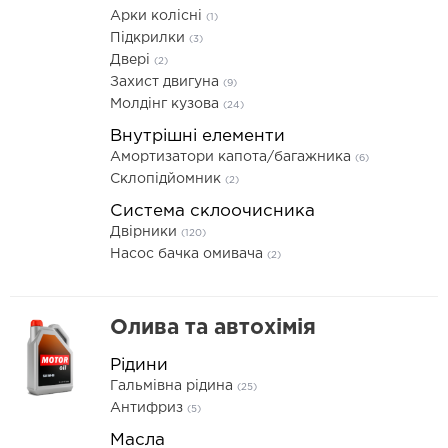
Арки колісні
(1)
Підкрилки
(3)
Двері
(2)
Захист двигуна
(9)
Молдінг кузова
(24)
Внутрішні елементи
Амортизатори капота/багажника
(6)
Склопідйомник
(2)
Система склоочисника
Двірники
(120)
Насос бачка омивача
(2)
Олива та автохімія
Рідини
Гальмівна рідина
(25)
Антифриз
(5)
Масла