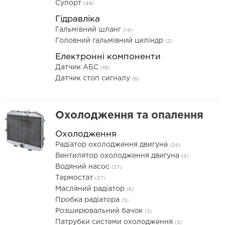
Супорт
(48)
Гідравліка
Гальмівний шланг
(14)
Головний гальмівний циліндр
(2)
Електронні компоненти
Датчик АБС
(18)
Датчик стоп сигналу
(6)
Охолодження та опалення
Охолодження
Радіатор охолодження двигуна
(24)
Вентилятор охолодження двигуна
(4)
Водяний насос
(27)
Термостат
(37)
Масляний радіатор
(6)
Пробка радіатора
(5)
Розширювальний бачок
(3)
Патрубки системи охолодження
(3)