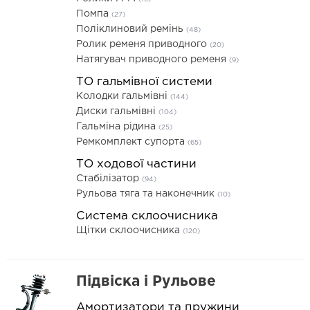
Помпа
(27)
Поліклиновий ремінь
(48)
Ролик ременя приводного
(20)
Натягувач приводного ременя
(9)
ТО гальмівної системи
Колодки гальмівні
(144)
Диски гальмівні
(104)
Гальміна рідина
(25)
Ремкомплект супорта
(65)
ТО ходової частини
Стабілізатор
(94)
Рульова тяга та наконечник
(10)
Система склоочисника
Щітки склоочисника
(120)
Підвіска і Рульове
Амортизатори та пружини