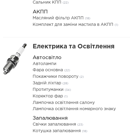
Сальник КПП
(22)
АКПП
Масляний фільтр АКПП
(18)
Комплект для заміни мастила в АКПП
(1)
Електрика та Освітлення
Автосвітло
Автолампи
Фара основна
(22)
Покажчики повороту
(2)
Задній ліхтар
(28)
Протитуманки
(34)
Коректор фар
(1)
Лампочка освітлення салону
Лампочка освітлення номерного знаку
Запалювання
Свічки запалювання
(23)
Котушка запалювання
(18)