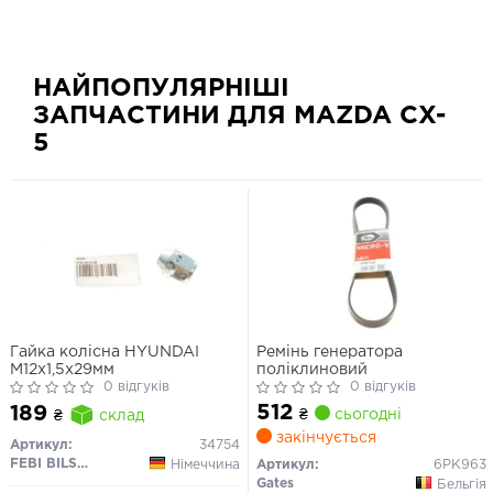
НАЙПОПУЛЯРНІШІ
ЗАПЧАСТИНИ ДЛЯ MAZDA CX-
5
Гайка колісна HYUNDAI
Ремінь генератора
M12x1,5x29мм
поліклиновий
0 відгуків
0 відгуків
512
189
₴
сьогодні
₴
склад
закінчується
Артикул:
34754
FEBI BILSTEIN
Німеччина
Артикул:
6PK963
Gates
Бельгія