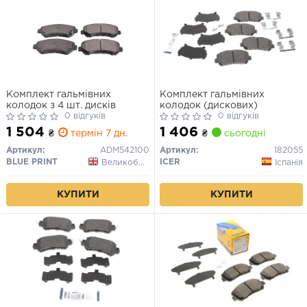
Комплект гальмівних
Комплект гальмівних
колодок з 4 шт. дисків
колодок (дискових)
0 відгуків
0 відгуків
1 504
1 406
₴
термін 7 дн.
₴
сьогодні
Артикул:
ADM542100
Артикул:
182055
BLUE PRINT
ICER
Великобританія
Іспанія
КУПИТИ
КУПИТИ