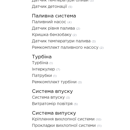
Датчик температури оливи
(3)
Датчик детонації
(5)
Паливна система
Паливний насос
(4)
Датчик рівня палива
(2)
Кришка бензобаку
(2)
Датчик температури палива
(3)
Ремкомплект паливного насосу
(2)
Турбіна
Турбіна
(1)
Інтеркулер
(7)
Патрубки
(1)
Ремкомплект турбіни
(3)
Система впуску
Система впуску
(3)
Витратомір повітря
(5)
Система випуску
Кріплення вихлопної системи
(10)
Прокладки вихлопної системи
(11)