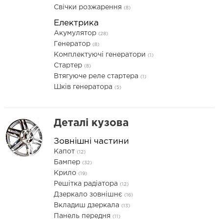
Свічки розжарення
(8)
Електрика
Акумулятор
(28)
Генератор
(8)
Комплектуючі генератори
(1)
Стартер
(8)
Втягуюче реле стартера
(1)
Шків генератора
(5)
Деталі кузова
Зовнішні частини
Капот
(12)
Бампер
(32)
Крило
(19)
Решітка радіатора
(12)
Дзеркало зовнішнє
(16)
Вкладиш дзеркала
(13)
Панель передня
(11)