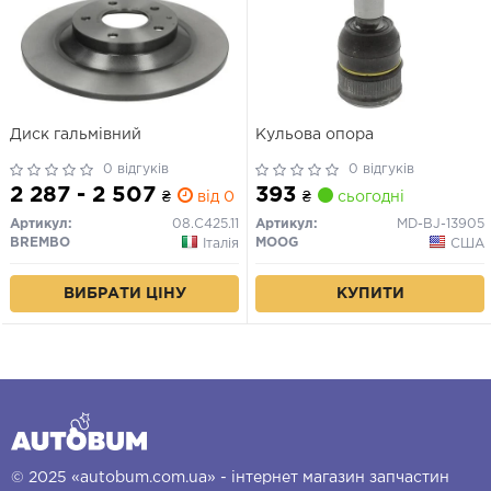
Диск гальмівний
Кульова опора
0 відгуків
0 відгуків
2 287 - 2 507
393
₴
від 0 дн.
₴
сьогодні
Артикул:
08.C425.11
Артикул:
MD-BJ-13905
BREMBO
MOOG
Італія
США
ВИБРАТИ ЦІНУ
КУПИТИ
© 2025 «autobum.com.ua» - інтернет магазин запчастин