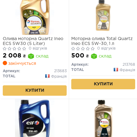
Олива моторна Quartz Ineo
Моторна олива Total Quartz
ECS 5W30 (5 Liter)
Ineo ECS 5W-30, 1 л
0 відгуків
0 відгуків
2 008
500
₴
склад
₴
склад
закінчується
Артикул:
213768
TOTAL
Франція
Артикул:
213683
TOTAL
Франція
КУПИТИ
КУПИТИ