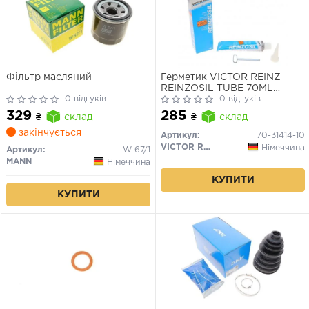
Фільтр масляний
Герметик VICTOR REINZ
REINZOSIL TUBE 70ML
0 відгуків
-50/+300 (антрацит)
0 відгуків
329
285
₴
склад
₴
склад
закінчується
Артикул:
70-31414-10
VICTOR REINZ
Німеччина
Артикул:
W 67/1
MANN
Німеччина
КУПИТИ
КУПИТИ