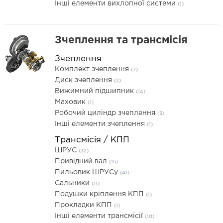
Інші елементи вихлопної системи
(1)
Зчеплення та трансмісія
Зчеплення
Комплект зчеплення
(7)
Диск зчеплення
(2)
Вижимний підшипник
(14)
Маховик
(1)
Робочий циліндр зчеплення
(3)
Інші елементи зчеплення
(1)
Трансмісія / КПП
ШРУС
(32)
Привідний вал
(15)
Пильовик ШРУСу
(41)
Сальники
(11)
Подушки кріплення КПП
(1)
Прокладки КПП
(1)
Інші елементи трансмісії
(10)