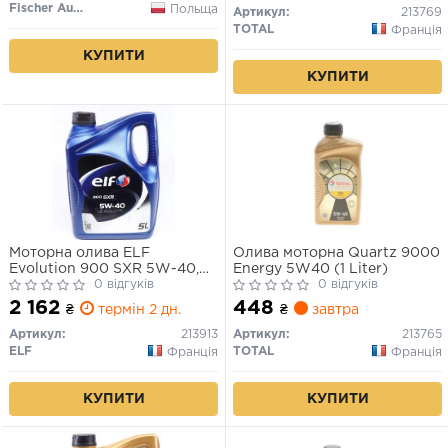
Fischer Automotive One (FA1)
Польща
Артикул:
213769
TOTAL
Франція
КУПИТИ
КУПИТИ
Моторна олива ELF
Олива моторна Quartz 9000
Evolution 900 SXR 5W-40,
Energy 5W40 (1 Liter)
5л.
0 відгуків
0 відгуків
2 162
448
₴
термін 2 дн.
₴
завтра
Артикул:
213913
Артикул:
213765
ELF
TOTAL
Франція
Франція
КУПИТИ
КУПИТИ