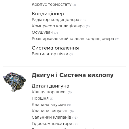
Корпус термостату
(1)
Кондиціонер
Радіатор кондиціонера
(18)
Компресор кондиціонера
(2)
Осушувач
(7)
Розширювальний клапан кондиціонера
(2)
Система опалення
Вентилятор пічки
(1)
Двигун і Система вихлопу
Деталі двигуна
Кільця поршневі
(3)
Поршня
(1)
Клапана впускні
(9)
Клапана випускні
(9)
Сальники клапанів
(16)
Гідрокомпенсатори
(7)