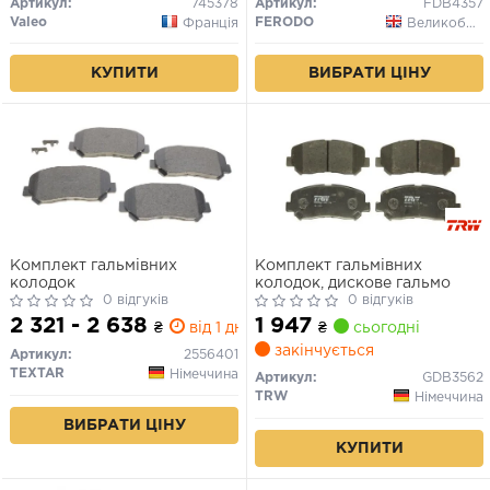
Артикул:
745378
Артикул:
FDB4357
Valeo
FERODO
Франція
Великобританія
КУПИТИ
ВИБРАТИ ЦІНУ
Комплект гальмівних
Комплект гальмівних
колодок
колодок, дискове гальмо
0 відгуків
0 відгуків
2 321 - 2 638
1 947
₴
від 1 дн.
₴
сьогодні
закінчується
Артикул:
2556401
TEXTAR
Німеччина
Артикул:
GDB3562
TRW
Німеччина
ВИБРАТИ ЦІНУ
КУПИТИ