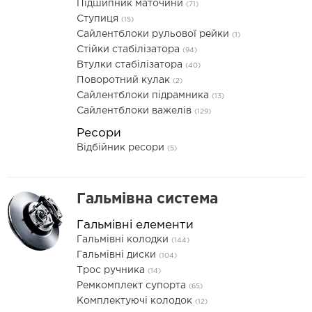
Підшипник маточини
(71)
Ступиця
(15)
Сайлентблоки рульової рейки
(1)
Стійки стабілізатора
(94)
Втулки стабілізатора
(40)
Поворотний кулак
(2)
Сайлентблоки підрамника
(13)
Сайлентблоки важелів
(129)
Ресори
Відбійник ресори
(5)
Гальмівна система
Гальмівні елементи
Гальмівні колодки
(144)
Гальмівні диски
(104)
Трос ручника
(14)
Ремкомплект супорта
(65)
Комплектуючі колодок
(12)