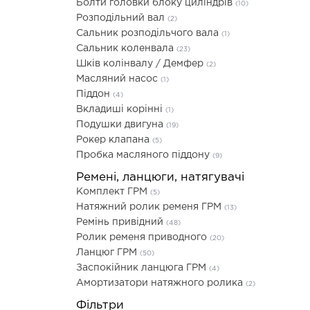
Болти головки блоку циліндрів
(10)
Розподільний вал
(2)
Сальник розподільчого вала
(1)
Сальник коленвала
(23)
Шків колінвалу / Демфер
(2)
Масляний насос
(1)
Піддон
(4)
Вкладиші корінні
(1)
Подушки двигуна
(19)
Рокер клапана
(5)
Пробка масляного піддону
(9)
Ремені, ланцюги, натягувачі
Комплект ГРМ
(5)
Натяжний ролик ременя ГРМ
(13)
Ремінь привідний
(48)
Ролик ременя приводного
(20)
Ланцюг ГРМ
(50)
Заспокійник ланцюга ГРМ
(4)
Амортизатори натяжного ролика
(2)
Фільтри