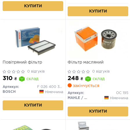
КУПИТИ
КУПИТИ
Повітряний фільтр
Фільтр масляний
0 відгуків
0 відгуків
310
248
₴
склад
₴
склад
закінчується
Артикул:
F 026 400 347
BOSCH
Німеччина
Артикул:
OC 195
MAHLE / KNECHT
Німеччина
КУПИТИ
КУПИТИ