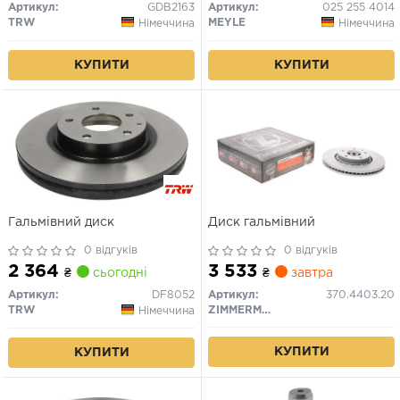
Артикул:
GDB2163
Артикул:
025 255 4014
TRW
MEYLE
Німеччина
Німеччина
КУПИТИ
КУПИТИ
Гальмівний диск
Диск гальмівний
0 відгуків
0 відгуків
2 364
3 533
₴
сьогодні
₴
завтра
Артикул:
DF8052
Артикул:
370.4403.20
TRW
ZIMMERMANN
Німеччина
КУПИТИ
КУПИТИ