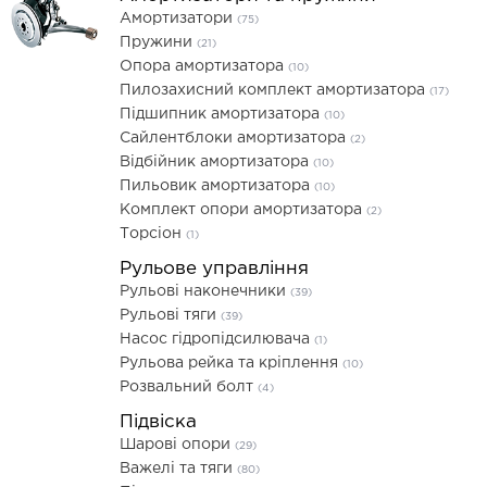
Амортизатори
(75)
Пружини
(21)
Опора амортизатора
(10)
Пилозахисний комплект амортизатора
(17)
Підшипник амортизатора
(10)
Сайлентблоки амортизатора
(2)
Відбійник амортизатора
(10)
Пильовик амортизатора
(10)
Комплект опори амортизатора
(2)
Торсіон
(1)
Рульове управління
Рульові наконечники
(39)
Рульові тяги
(39)
Насос гідропідсилювача
(1)
Рульова рейка та кріплення
(10)
Розвальний болт
(4)
Підвіска
Шарові опори
(29)
Важелі та тяги
(80)