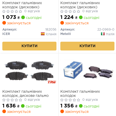
Комплект гальмівних
Комплект гальмівних
колодок (дискових)
колодок (дискових)
0 відгуків
0 відгуків
1 073
1 224
₴
сьогодні
₴
сьогодні
закінчується
закінчується
Артикул:
182056
Артикул:
22-0969-0
ICER
Metelli
Іспанія
Італія
КУПИТИ
КУПИТИ
Комплект гальмівних
Комплект гальмівних
колодок, дискове гальмо
колодок
0 відгуків
0 відгуків
1 636
1 356
₴
сьогодні
₴
сьогодні
закінчується
закінчується