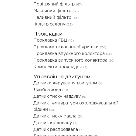
Повітряний фільтр
(67)
Масляний фільтр
(66)
Паливний фільтр
(65)
Фільтр салону
(52)
Прокладки
Прокладка ГБЦ
(12)
Прокладка клапанної кришки
(24)
Прокладка впускного колектора
(14)
Прокладка випускного колектора
(10)
Комплекти прокладок
(3)
Управління двигуном
Датчики керування двигуном
(1)
Лямбда зонд
(10)
Датчик тиску наддуву
(6)
Датчик температури охолоджувальної
рідини
(25)
Датчик тиску масла
(3)
Датчик колінвалу
(3)
Датчик распредвала
(7)