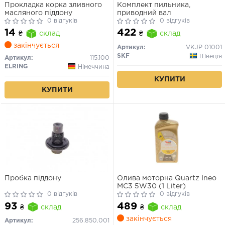
Прокладка корка зливного
Комплект пильника,
масляного піддону
приводний вал
0 відгуків
0 відгуків
14
422
₴
склад
₴
склад
закінчується
Артикул:
VKJP 01001
SKF
Швеція
Артикул:
115.100
ELRING
Німеччина
КУПИТИ
КУПИТИ
Пробка піддону
Олива моторна Quartz Ineo
MC3 5W30 (1 Liter)
0 відгуків
0 відгуків
93
489
₴
склад
₴
склад
закінчується
Артикул:
256.850.001