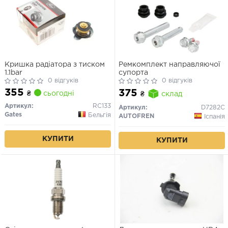
Кришка радіатора з тиском
Ремкомплект направляючої
1.1bar
супорта
0 відгуків
0 відгуків
355
375
₴
сьогодні
₴
склад
Артикул:
RC133
Артикул:
D7282C
Gates
Бельгія
AUTOFREN
Іспанія
КУПИТИ
КУПИТИ