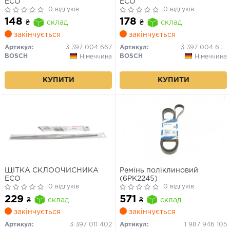
ECO
ECO
0 відгуків
0 відгуків
148
178
₴
склад
₴
склад
закінчується
закінчується
Артикул:
3 397 004 667
Артикул:
3 397 004 670
BOSCH
BOSCH
Німеччина
Німеччина
КУПИТИ
КУПИТИ
ЩІТКА СКЛООЧИСНИКА
Ремінь поліклиновий
ECO
(6PK2245)
0 відгуків
0 відгуків
229
571
₴
склад
₴
склад
закінчується
закінчується
Артикул:
3 397 011 402
Артикул:
1 987 946 105