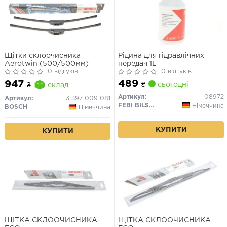
Щітки склоочисника
Рідина для гідравлічних
Aerotwin (500/500мм)
передач 1L
0 відгуків
0 відгуків
489
947
₴
сьогодні
₴
склад
Артикул:
08972
Артикул:
3 397 009 081
FEBI BILSTEIN
Німеччина
BOSCH
Німеччина
КУПИТИ
КУПИТИ
ЩІТКА СКЛООЧИСНИКА
ЩІТКА СКЛООЧИСНИКА