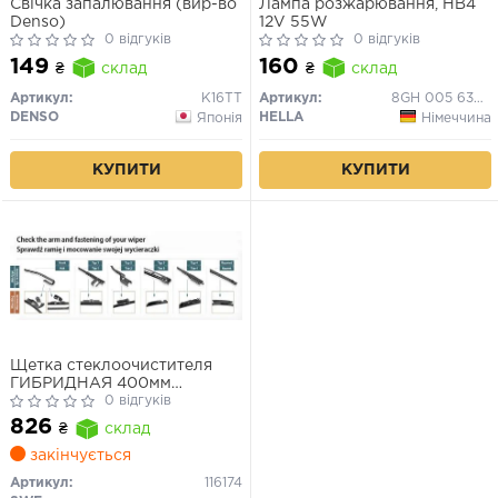
Свічка запалювання (вир-во
Лампа розжарювання, HB4
Denso)
12V 55W
0 відгуків
0 відгуків
149
160
₴
склад
₴
склад
Артикул:
K16TT
Артикул:
8GH 005 636-121
DENSO
HELLA
Японія
Німеччина
КУПИТИ
КУПИТИ
Щетка стеклоочистителя
ГИБРИДНАЯ 400мм
HBLADE
0 відгуків
826
₴
склад
закінчується
Артикул:
116174