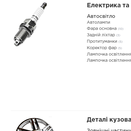
Електрика та
Автосвітло
Автолампи
Фара основна
(10)
Задній ліхтар
(3)
Протитуманки
(5)
Коректор фар
(5)
Лампочка освітленн
Лампочка освітленн
Деталі кузов
Зовнішні частин