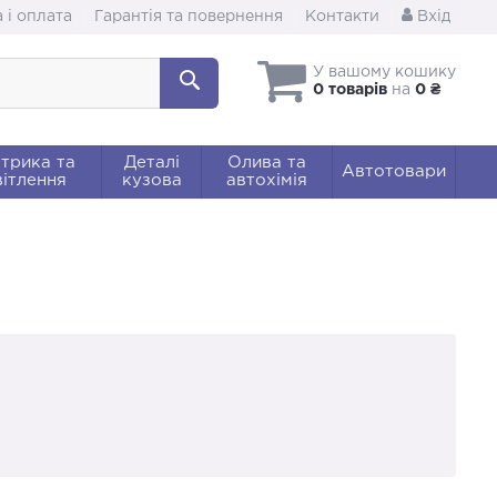
 і оплата
Гарантія та повернення
Контакти
Вхід
У вашому кошику
0 товарів
на
0 ₴
трика та
Деталі
Олива та
Автотовари
ітлення
кузова
автохімія