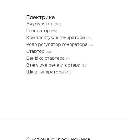
Електрика
Акумулятор
(94)
Генератор
(25)
Комплектуючі генератори
(3)
Реле регулятор генератора
(3)
Стартер
(42)
Бендікс стартера
(1)
Втягуюче реле стартера
(3)
Шків генератора
(41)
Система склоочисника