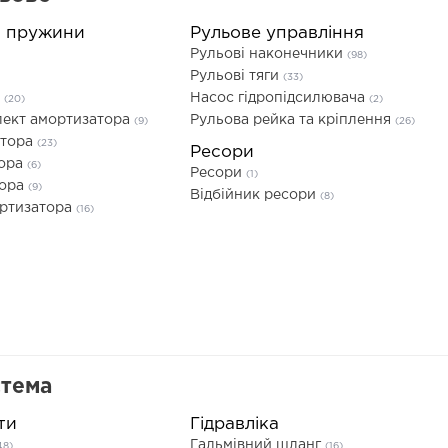
а пружини
Рульове управління
Рульові наконечники
(98)
Рульові тяги
(33)
а
Насос гідропідсилювача
(20)
(2)
ект амортизатора
Рульова рейка та кріплення
(9)
(26)
атора
(23)
Ресори
тора
(6)
Ресори
(1)
тора
(9)
Відбійник ресори
(8)
ортизатора
(16)
стема
ти
Гідравліка
Гальмівний шланг
48)
(16)