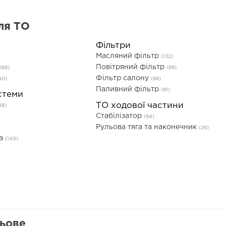
ля ТО
Фільтри
Масляний фільтр
(132)
Повітряний фільтр
(68)
(89)
Фільтр салону
40)
(66)
Паливний фільтр
(81)
стеми
ТО ходової частини
48)
Стабілізатор
(94)
Рульова тяга та наконечник
(26)
та
(140)
льове