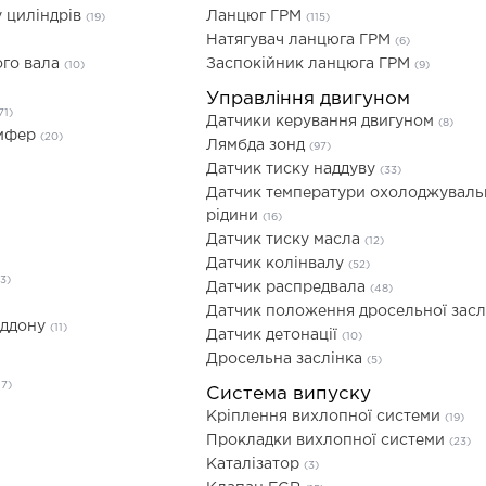
 циліндрів
Ланцюг ГРМ
(19)
(115)
Натягувач ланцюга ГРМ
(6)
ого вала
Заспокійник ланцюга ГРМ
(10)
(9)
Управління двигуном
71)
Датчики керування двигуном
(8)
емфер
(20)
Лямбда зонд
(97)
Датчик тиску наддуву
(33)
Датчик температури охолоджуваль
рідини
(16)
Датчик тиску масла
(12)
Датчик колінвалу
(52)
13)
Датчик распредвала
(48)
Датчик положення дросельної зас
іддону
(11)
Датчик детонації
(10)
Дросельна заслінка
(5)
17)
Система випуску
Кріплення вихлопної системи
(19)
Прокладки вихлопної системи
(23)
Каталізатор
(3)