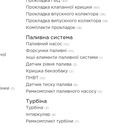
Прокладка ГБЦ
(44)
Прокладка клапанної кришки
(60)
Прокладка впускного колектора
(36)
Прокладка випускного колектора
(18)
Комплекти прокладок
(18)
Паливна система
Паливний насос
(10)
Форсунки паливні
(10)
ної
Інші елементи паливної системи
(1)
Датчик рівня палива
(2)
Кришка бензобаку
(2)
ПНВТ
(12)
Датчик тиску палива
(8)
лінки
(3)
Ремкомплект паливного насосу
(3)
Турбіна
Турбіна
(3)
Інтеркулер
(8)
Ремкомплект турбіни
(7)