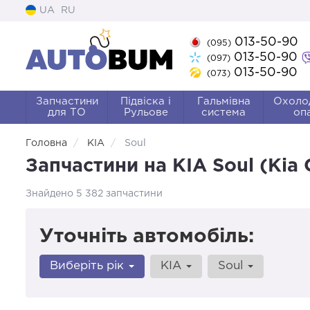
UA
RU
013-50-90
(095)
013-50-90
(097)
013-50-90
(073)
Запчастини
Підвіска і
Гальмівна
Охоло
для ТО
Рульове
система
оп
Головна
KIA
Soul
Запчастини на KIA Soul (Кіа
Знайдено 5 382 запчастини
Уточніть автомобіль:
Виберіть рік
KIA
Soul