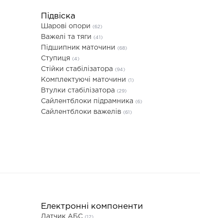
Підвіска
Шарові опори
(62)
Важелі та тяги
(41)
Підшипник маточини
(68)
Ступиця
(4)
Стійки стабілізатора
(94)
Комплектуючі маточини
(1)
Втулки стабілізатора
(29)
Сайлентблоки підрамника
(6)
Сайлентблоки важелів
(61)
Електронні компоненти
Датчик АБС
(12)