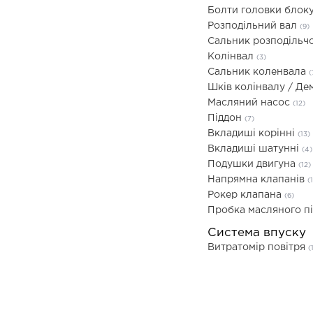
Болти головки блоку
Розподільний вал
(9)
Сальник розподільч
Колінвал
(3)
Сальник коленвала
(
Шків колінвалу / Д
Масляний насос
(12)
Піддон
(7)
Вкладиші корінні
(13)
Вкладиші шатунні
(4)
Подушки двигуна
(12)
Напрямна клапанів
(
Рокер клапана
(6)
Пробка масляного п
Система впуску
Витратомір повітря
(