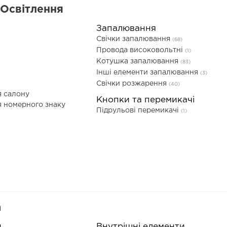
 Освітлення
Запалювання
Свічки запалювання
(68)
Провода високовольтні
(1)
Котушка запалювання
(83)
Інші елементи запалювання
(3)
Свічки розжарення
(40)
я салону
Кнопки та перемикачі
я номерного знаку
Підрульові перемикачі
(1)
а
и
Внутрішні елементи