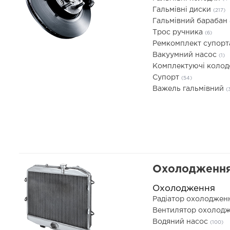
Гальмівні диски
(217)
Гальмівний барабан
Трос ручника
(6)
Ремкомплект супор
Вакуумний насос
(1)
Комплектуючі коло
Супорт
(54)
Важель гальмівний
(
Охолодження
Охолодження
Радіатор охолоджен
Вентилятор охолодж
Водяний насос
(100)