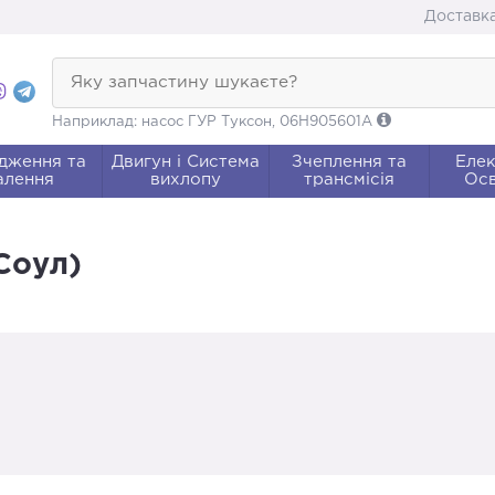
Доставка
Яку запчастину шукаєте?
Наприклад: насос ГУР Туксон, 06H905601A
дження та
Двигун і Система
Зчеплення та
Елек
алення
вихлопу
трансмісія
Осв
 Соул)