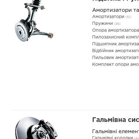
Амортизатори т
Амортизатори
(51)
Пружини
(26)
Опора амортизатор
Пилозахисний компл
Підшипник амортиз
Відбійник амортиза
Пильовик амортиза
Комплект опори ам
Гальмівна си
Гальмівні елемен
Гальмівні колодки
(4