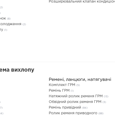
Розширювальний клапан кондиціо
22)
)
ачок
(8)
охолодження
(2)
ту
(1)
тема вихлопу
Ремені, ланцюги, натягувачі
Комплект ГРМ
(5)
Ремінь ГРМ
(1)
Натяжний ролик ременя ГРМ
(13)
Обвідний ролик ременя ГРМ
)
(3)
Ремінь привідний
7)
(84)
Ролик ременя приводного
14)
(88)