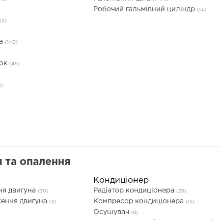
Робочий гальмівний циліндр
(14)
(2)
та
(140)
док
(45)
3)
 та опалення
Кондиціонер
ня двигуна
Радіатор кондиціонера
(30)
(29)
ення двигуна
Компресор кондиціонера
(3)
(15)
Осушувач
(8)