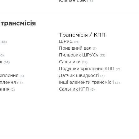
Клапан EGR
(15)
трансмісія
Трансмісія / КПП
я
ШРУС
(66)
(16)
Привідний вал
(1)
Пильовик ШРУСу
10)
(13)
ик
Сальники
(14)
(12)
Подушки кріплення КПП
(2)
чеплення
Датчик швидкості
(3)
(3)
еплення
Інші елементи трансмісії
(17)
(4)
лення
Сальник КПП
(2)
(6)