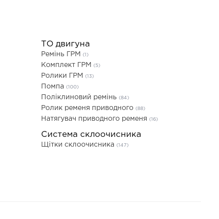
ТО двигуна
Ремінь ГРМ
(1)
Комплект ГРМ
(5)
Ролики ГРМ
(13)
Помпа
(100)
Поліклиновий ремінь
(84)
Ролик ременя приводного
(88)
Натягувач приводного ременя
(16)
Система склоочисника
Щітки склоочисника
(147)