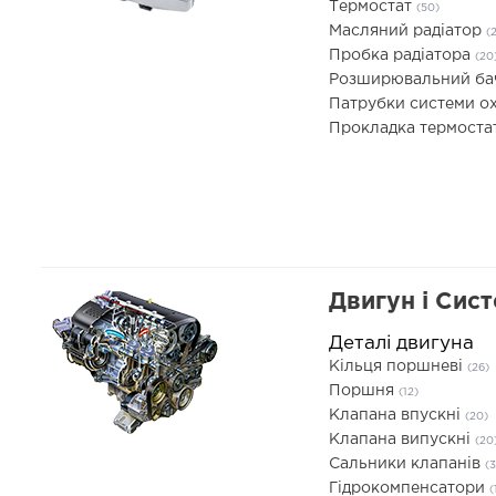
Термостат
(50)
Масляний радіатор
(
Пробка радіатора
(20
Розширювальний б
Патрубки системи 
Прокладка термоста
Двигун і Сис
Деталі двигуна
Кільця поршневі
(26)
Поршня
(12)
Клапана впускні
(20)
Клапана випускні
(20
Сальники клапанів
(3
Гідрокомпенсатори
(