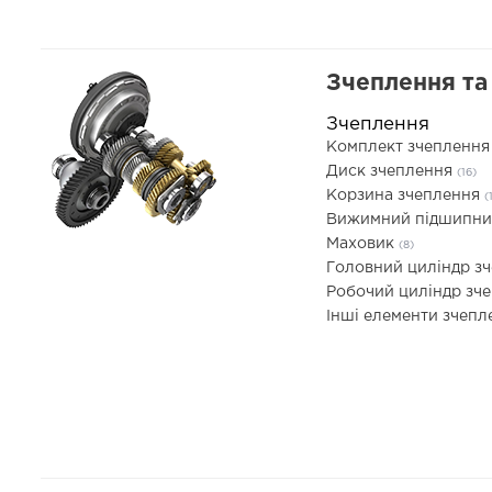
Зчеплення та 
Зчеплення
Комплект зчепленн
Диск зчеплення
(16)
Корзина зчеплення
(
Вижимний підшипн
Маховик
(8)
Головний циліндр з
Робочий циліндр зч
Інші елементи зчеп