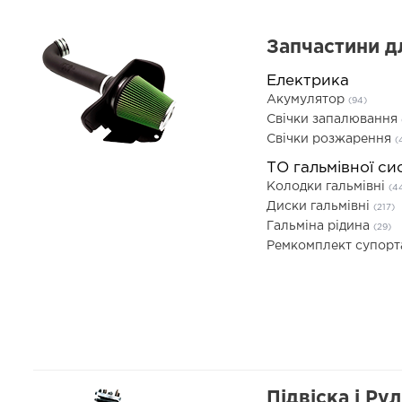
Запчастини д
Електрика
Акумулятор
(94)
Свічки запалювання
Свічки розжарення
(
ТО гальмівної си
Колодки гальмівні
(4
Диски гальмівні
(217)
Гальміна рідина
(29)
Ремкомплект супор
Підвіска і Ру