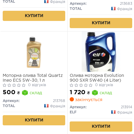
TOTAL
Франція
Артикул:
213683
TOTAL
Франція
КУПИТИ
КУПИТИ
Моторна олива Total Quartz
Олива моторна Evolution
Ineo ECS 5W-30, 1 л
900 SXR 5W40 (4 Liter)
0 відгуків
0 відгуків
500
1 720
₴
склад
₴
склад
закінчується
Артикул:
213768
TOTAL
Франція
Артикул:
213914
ELF
Франція
КУПИТИ
КУПИТИ