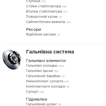
Ступиця
(10)
Стійки стабілізатора
(58)
Втулки стабілізатора
(14)
Поворотний кулак
(2)
Сайлентблоки важелів
(22)
Ресори
Відбійник ресори
(2)
Гальмівна система
Гальмівні елементи
Гальмівні колодки
(226)
Гальмівні диски
(92)
Гальмівний барабан
(2)
Ремкомплект супорта
(43)
Комплектуючі колодок
(8)
Супорт
(48)
Гідравліка
Гальмівний шланг
(8)