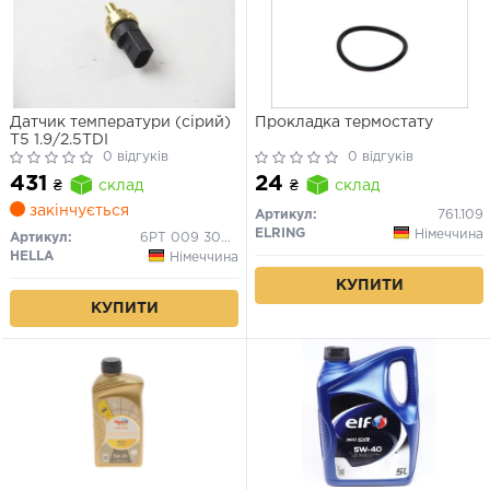
Датчик температури (сірий)
Прокладка термостату
T5 1.9/2.5TDI
0 відгуків
0 відгуків
431
24
₴
склад
₴
склад
закінчується
Артикул:
761.109
ELRING
Німеччина
Артикул:
6PT 009 309-331
HELLA
Німеччина
КУПИТИ
КУПИТИ