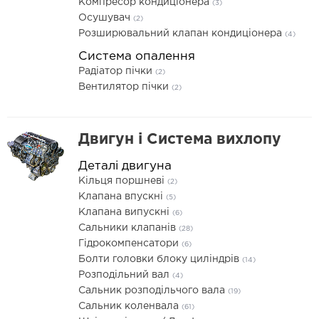
Компресор кондиціонера
(3)
Осушувач
(2)
Розширювальний клапан кондиціонера
(4)
Система опалення
Радіатор пічки
(2)
Вентилятор пічки
(2)
Двигун і Система вихлопу
Деталі двигуна
Кільця поршневі
(2)
Клапана впускні
(5)
Клапана випускні
(6)
Сальники клапанів
(28)
Гідрокомпенсатори
(6)
Болти головки блоку циліндрів
(14)
Розподільний вал
(4)
Сальник розподільчого вала
(19)
Сальник коленвала
(61)