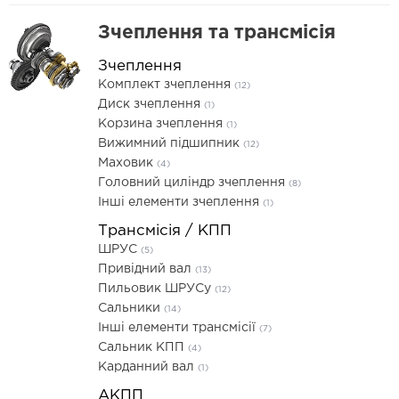
Зчеплення та трансмісія
Зчеплення
Комплект зчеплення
(12)
Диск зчеплення
(1)
Корзина зчеплення
(1)
Вижимний підшипник
(12)
Маховик
(4)
Головний циліндр зчеплення
(8)
Інші елементи зчеплення
(1)
Трансмісія / КПП
ШРУС
(5)
Привідний вал
(13)
Пильовик ШРУСу
(12)
Сальники
(14)
Інші елементи трансмісії
(7)
Сальник КПП
(4)
Карданний вал
(1)
АКПП