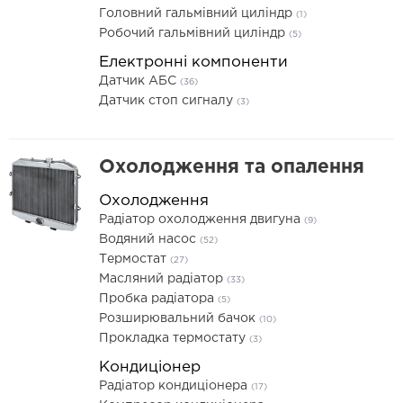
Головний гальмівний циліндр
(1)
Робочий гальмівний циліндр
(5)
Електронні компоненти
Датчик АБС
(36)
Датчик стоп сигналу
(3)
Охолодження та опалення
Охолодження
Радіатор охолодження двигуна
(9)
Водяний насос
(52)
Термостат
(27)
Масляний радіатор
(33)
Пробка радіатора
(5)
Розширювальний бачок
(10)
Прокладка термостату
(3)
Кондиціонер
Радіатор кондиціонера
(17)