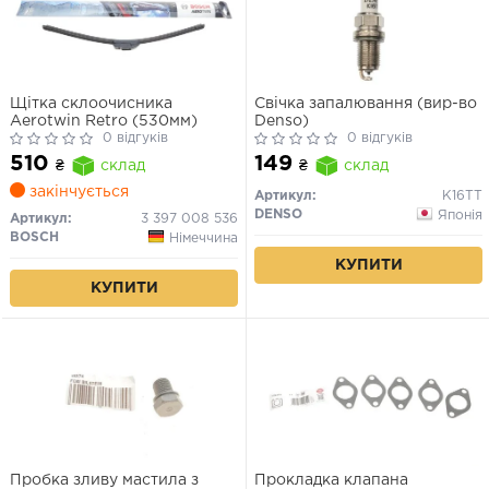
Щітка склоочисника
Свічка запалювання (вир-во
Aerotwin Retro (530мм)
Denso)
0 відгуків
0 відгуків
510
149
₴
склад
₴
склад
закінчується
Артикул:
K16TT
DENSO
Японія
Артикул:
3 397 008 536
BOSCH
Німеччина
КУПИТИ
КУПИТИ
Пробка зливу мастила з
Прокладка клапана