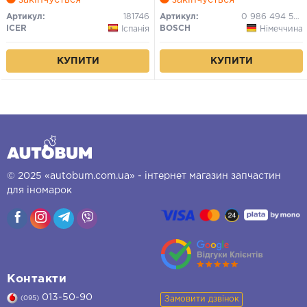
Артикул:
181746
Артикул:
0 986 494 502
ICER
BOSCH
Іспанія
Німеччина
КУПИТИ
КУПИТИ
© 2025 «autobum.com.ua» - інтернет магазин запчастин
для іномарок
Контакти
013-50-90
Замовити дзвінок
(095)