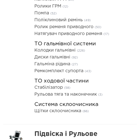
Ролики ГРМ
(12)
Помпа
(52)
Поліклиновий ремінь
(49)
Ролик ременя приводного
(50)
Натягувач приводного ременя
(17)
ТО гальмівної системи
Колодки гальмівні
(226)
Диски гальмівні
(92)
Гальміна рідина
(27)
Ремкомплект супорта
(43)
ТО ходової частини
Стабілізатор
(58)
Рульова тяга та наконечник
(3)
Система склоочисника
Щітки склоочисника
(66)
Підвіска і Рульове