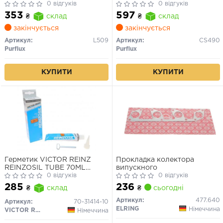
0 відгуків
0 відгуків
353
597
₴
склад
₴
склад
закінчується
закінчується
Артикул:
L509
Артикул:
CS490
Purflux
Purflux
КУПИТИ
КУПИТИ
Герметик VICTOR REINZ
Прокладка колектора
REINZOSIL TUBE 70ML
випускного
-50/+300 (антрацит)
0 відгуків
0 відгуків
236
285
₴
сьогодні
₴
склад
Артикул:
477.640
Артикул:
70-31414-10
ELRING
Німеччина
VICTOR REINZ
Німеччина