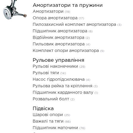
Амортизатори та пружини
Амортизатори
(19)
Опора амортизатора
(17)
Пилозахисний комплект амортизатора
(3)
Підшипник амортизатора
(6)
Відбійник амортизатора
(2)
Пильовик амортизатора
(4)
Комплект опори амортизатора
(5)
Рульове управління
Рульові наконечники
(29)
Рульові тяги
(14)
Насос гідропідсилювача
(4)
Рульова рейка та кріплення
(3)
Підшипник карданного валу
(1)
Розвальний болт
(2)
Підвіска
Шарові опори
(25)
Важелі та тяги
(66)
Підшипник маточини
(76)