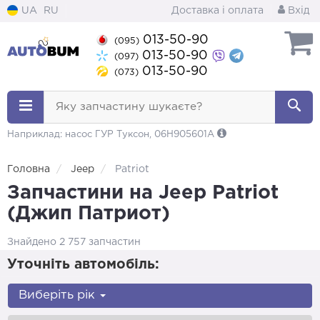
UA
RU
Доставка і оплата
Вхід
013-50-90
(095)
013-50-90
(097)
013-50-90
(073)
Яку запчастину шукаєте?
Наприклад: насос ГУР Туксон, 06H905601A
Головна
Jeep
Patriot
Запчастини на Jeep Patriot
(Джип Патриот)
Знайдено 2 757 запчастин
Уточніть автомобіль:
Виберіть рік