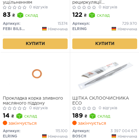
ущільненням
рециркуляції
0 відгуків
відпрацьованих газів
0 відгуків
83
122
₴
склад
₴
склад
Артикул:
15374
Артикул:
729.970
FEBI BILSTEIN
ELRING
Німеччина
Німеччина
КУПИТИ
КУПИТИ
Прокладка корка зливного
ЩІТКА СКЛООЧИСНИКА
масляного піддону
ECO
0 відгуків
0 відгуків
14
189
₴
склад
₴
склад
закінчується
закінчується
Артикул:
115.100
Артикул:
3 397 004 671
ELRING
BOSCH
Німеччина
Німеччина