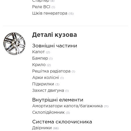
Стартер
(8)
Реле ВСІ
(1)
Шків генератора
(15)
Деталі кузова
Зовнішні частини
Капот
(2)
Бампер
(1)
Крило
(2)
Решітка радіатора
(1)
Арки колісні
(1)
Підкрилки
(3)
Захист двигуна
(1)
Внутрішні елементи
Амортизатори капота/багажника
(11)
Склопідйомник
(3)
Система склоочисника
Двірники
(66)