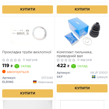
КУПИТИ
КУПИТИ
Прокладка труби вихлопної
Комплект пильника,
приводний вал
0 відгуків
0 відгуків
119
422
₴
склад
₴
склад
закінчується
Артикул:
VKJP 01001
SKF
Швеція
Артикул:
017.040
ELRING
Німеччина
КУПИТИ
КУПИТИ