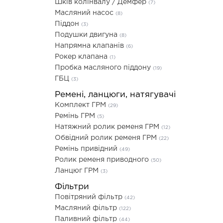
Шків колінвалу / Демфер
(7)
Масляний насос
(8)
Піддон
(3)
Подушки двигуна
(8)
Напрямна клапанів
(6)
Рокер клапана
(1)
Пробка масляного піддону
(19)
ГБЦ
(3)
Ремені, ланцюги, натягувачі
Комплект ГРМ
(29)
Ремінь ГРМ
(5)
Натяжний ролик ременя ГРМ
(12)
Обвідний ролик ременя ГРМ
(22)
Ремінь привідний
(49)
Ролик ременя приводного
(50)
Ланцюг ГРМ
(3)
Фільтри
Повітряний фільтр
(42)
Масляний фільтр
(122)
Паливний фільтр
(44)