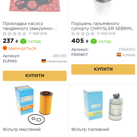
Прокладка насосу
Поршень гальмівного
тандемного (вакуумно-
супорту CHRYSLER SEBRING
паливного)
0 відгуків
(JS) 07-10,SEBRING кабрио
0 відгуків
(JS) 07-10,CITROEN C4
237
405
₴
склад
₴
склад
AIRCROSS 12-н.в
закінчується
Артикул:
P354502
FRENKIT
Іспанія
Артикул:
485.190
ELRING
Німеччина
КУПИТИ
КУПИТИ
Фільтр масляний
Фільтр паливний