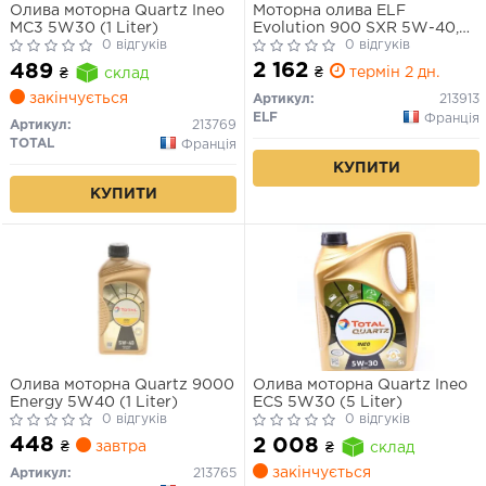
Олива моторна Quartz Ineo
Моторна олива ELF
MC3 5W30 (1 Liter)
Evolution 900 SXR 5W-40,
0 відгуків
5л.
0 відгуків
2 162
489
₴
термін 2 дн.
₴
склад
закінчується
Артикул:
213913
ELF
Франція
Артикул:
213769
TOTAL
Франція
КУПИТИ
КУПИТИ
Олива моторна Quartz 9000
Олива моторна Quartz Ineo
Energy 5W40 (1 Liter)
ECS 5W30 (5 Liter)
0 відгуків
0 відгуків
448
2 008
₴
завтра
₴
склад
закінчується
Артикул:
213765