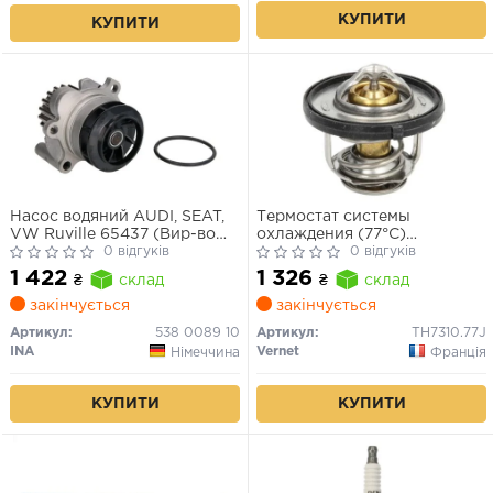
КУПИТИ
КУПИТИ
Насос водяний AUDI, SEAT,
Термостат системы
VW Ruville 65437 (Вир-во
охлаждения (77°C)
INA)
0 відгуків
CHRYSLER SEBRING, DODGE
0 відгуків
CALIBER, JOURNEY, FIAT
1 422
1 326
₴
склад
₴
склад
FREEMONT, JEEP COMPASS,
PATRIOT, LANCIA FLAVIA 1.8-
закінчується
закінчується
2.4LPG 06.06-
Артикул:
538 0089 10
Артикул:
TH7310.77J
INA
Vernet
Німеччина
Франція
КУПИТИ
КУПИТИ