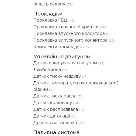
Фільтр салону
(62)
Прокладки
Прокладка ГБЦ
(41)
Прокладка клапанної кришки
(34)
Прокладка впускного колектора
(19)
Прокладка випускного колектора
(25)
Комплекти прокладок
(18)
Управління двигуном
Датчики керування двигуном
(23)
Лямбда зонд
(58)
Датчик тиску наддуву
(17)
Датчик температури охолоджувальної
рідини
(21)
Датчик тиску масла
(7)
Датчик колінвалу
(24)
Датчик распредвала
(13)
Датчик детонації
(1)
Дросельна заслінка
(4)
Паливна система