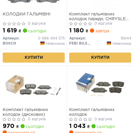
КОЛОДКИ ГАЛЬМІВНІ
Комплект гальмівних
колодок передн, CHRYSLER
0 відгуків
200, SEBRING CITROEN C4
0 відгуків
AIRCROSS DODGE
1 619
1 180
₴
сьогодні
₴
завтра
AVENGER, CALIBER,
CARAVAN JEEP COMPASS,
Артикул:
0 986 494 575
Артикул:
16644
PATRIOT LANCIA FLAVIA
BOSCH
FEBI BILSTEIN
Німеччина
Німеччина
MAZDA CX-7 MITSUBISHI
ASX 1.3-3.8 10.86-
КУПИТИ
КУПИТИ
Комплект гальмівних
Комплект гальмівних
колодок (дискових)
колодок
0 відгуків
0 відгуків
970
1 043
₴
сьогодні
₴
сьогодні
закінчується
закінчується