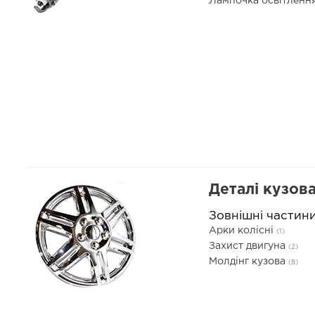
Лампочка освітленн
Деталі кузов
Зовнішні частин
Арки колісні
(1)
Захист двигуна
(2)
Молдінг кузова
(8)