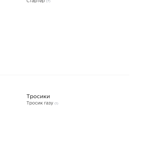
Стартер
(7)
Тросики
Тросик газу
(1)