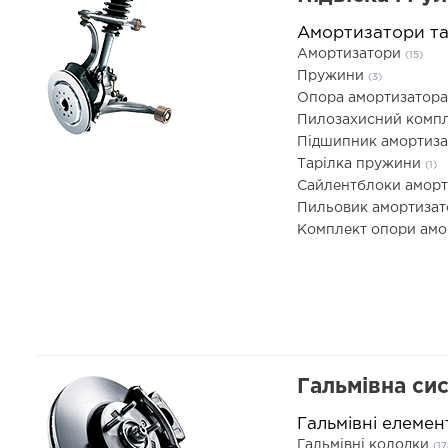
Амортизатори т
Амортизатори
(15)
Пружини
(3)
Опора амортизатор
Пилозахисний компл
Підшипник амортиз
Тарілка пружини
(1)
Сайлентблоки амор
Пильовик амортиза
Комплект опори ам
Гальмівна си
Гальмівні елемен
Гальмівні колодки
(17