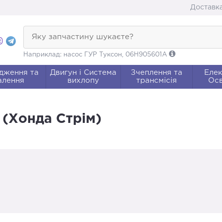
Доставка
Яку запчастину шукаєте?
Наприклад: насос ГУР Туксон, 06H905601A
дження та
Двигун і Система
Зчеплення та
Елек
алення
вихлопу
трансмісія
Осв
 (Хонда Стрім)