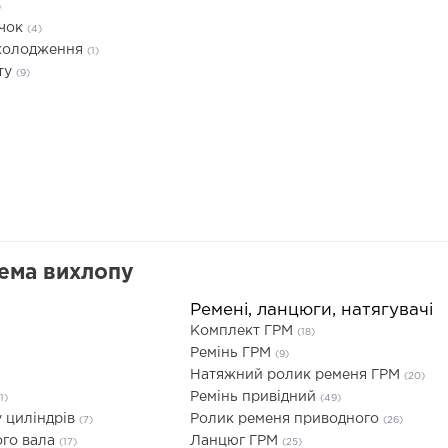
)
ачок
(4)
охолодження
(1)
ту
(9)
тема вихлопу
Ремені, ланцюги, натягувачі
Комплект ГРМ
(18)
Ремінь ГРМ
(9)
Натяжний ролик ременя ГРМ
(20)
Ремінь привідний
1)
(49)
 циліндрів
Ролик ременя приводного
(7)
(26)
ого вала
Ланцюг ГРМ
(17)
(25)