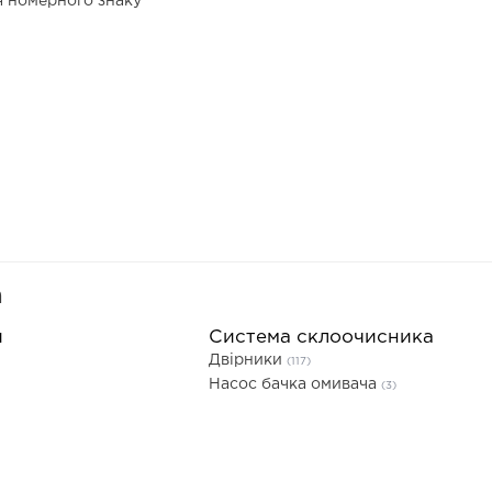
я номерного знаку
а
и
Система склоочисника
Двірники
(117)
Насос бачка омивача
(3)