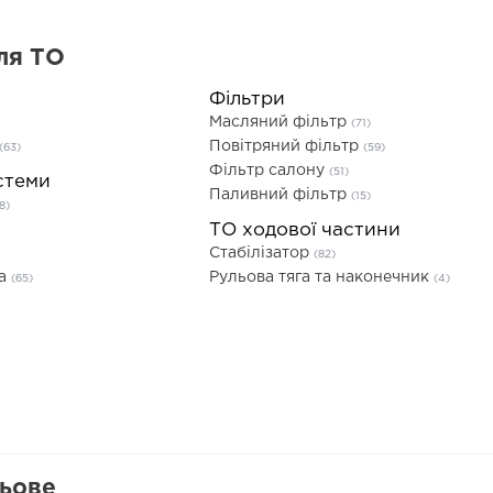
ля ТО
Фільтри
Масляний фільтр
(71)
Повітряний фільтр
(63)
(59)
Фільтр салону
(51)
стеми
Паливний фільтр
(15)
8)
ТО ходової частини
Стабілізатор
(82)
та
Рульова тяга та наконечник
(65)
(4)
льове