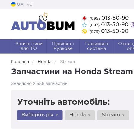
UA
RU
013-50-90
(095)
013-50-90
(097)
013-50-90
(073)
Запчастини
Підвіска і
Гальмівна
Охоло
для ТО
Рульове
система
оп
Головна
Honda
Stream
Запчастини на Honda Stream
Знайдено 2 558 запчастин
Уточніть автомобіль:
Виберіть рік
Honda
Stream