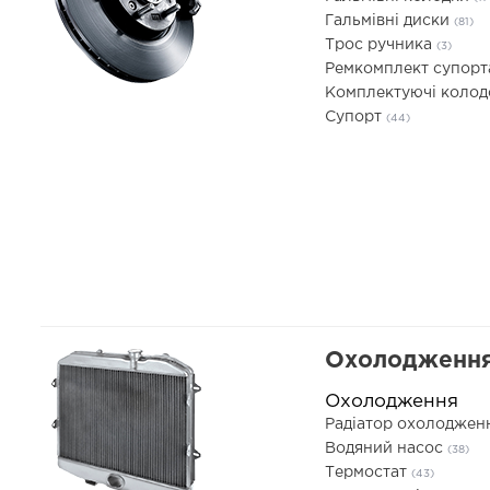
Гальмівні диски
(81)
Трос ручника
(3)
Ремкомплект супор
Комплектуючі коло
Супорт
(44)
Охолодження
Охолодження
Радіатор охолоджен
Водяний насос
(38)
Термостат
(43)