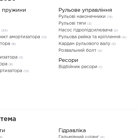
а пружини
Рульове управління
Рульові наконечники
(19)
Рульові тяги
(3)
а
Насос гідропідсилювача
(24)
(2)
ект амортизатора
Рульова рейка та кріплення
(13)
(4)
атора
Кардан рульового валу
(8)
(5)
Розвальний болт
(4)
тизатора
(3)
Ресори
тора
(6)
Відбійник ресори
(1)
ортизатора
(13)
стема
ти
Гідравліка
Гальмівний шланг
8)
(6)