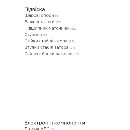
Підвіска
Шарові опори
(6)
Важелі та тяги
(17)
Підшипник маточини
(42)
Ступиця
(2)
Стійки стабілізатора
(82)
Втулки стабілізатора
(21)
Сайлентблоки важелів
(62)
Електронні компоненти
Датчик АБС
(3)