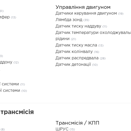
Управління двигуном
61)
Датчики керування двигуном
(19)
емфер
(13)
Лямбда зонд
(35)
Датчик тиску наддуву
(11)
Датчик температури охолоджуваль
рідини
(21)
Датчик тиску масла
(13)
Датчик колінвалу
(16)
13)
Датчик распредвала
(28)
іддону
(12)
Датчик детонації
(10)
у
ї системи
(11)
ї системи
(10)
трансмісія
Трансмісія / КПП
я
ШРУС
(8)
(15)