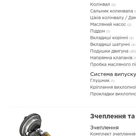
Колінвал
(2)
Сальник коленвала
(
Шків колінвалу / Д
Масляний насос
(2)
Піддон
(1)
Вкладиші корінні
(3)
Вкладиші шатунні
(3)
Подушки двигуна
(30)
Напрямна клапанів
(
Пробка масляного п
Система випуск
Глушник
(1)
Кріплення вихлопно
Прокладки вихлопно
Зчеплення та 
Зчеплення
Комплект зчепленн