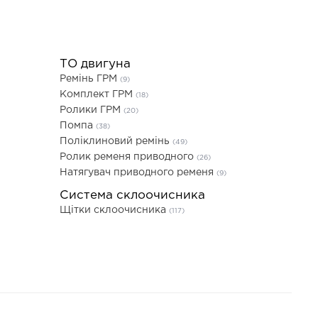
ТО двигуна
Ремінь ГРМ
(9)
Комплект ГРМ
(18)
Ролики ГРМ
(20)
Помпа
(38)
Поліклиновий ремінь
(49)
Ролик ременя приводного
(26)
Натягувач приводного ременя
(9)
Система склоочисника
Щітки склоочисника
(117)