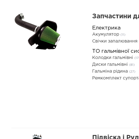
Запчастини д
Електрика
Акумулятор
(11)
Свічки запалювання
ТО гальмівної си
Колодки гальмівні
(17
Диски гальмівні
(81)
Гальміна рідина
(27)
Ремкомплект супор
Підвіска і Ру