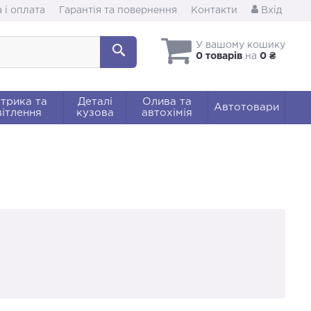
 і оплата
Гарантія та повернення
Контакти
Вхід
У вашому кошику
0 товарів
на
0 ₴
трика та
Деталі
Олива та
Автотовари
ітлення
кузова
автохімія