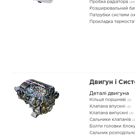
Пробка радіатора
(28
Розширювальний б
Патрубки системи 
Прокладка термоста
Двигун і Сис
Деталі двигуна
Кільця поршневі
(6)
Клапана впускні
(3)
Клапана випускні
(3)
Сальники клапанів
(2
Болти головки блоку
Сальник розподільч