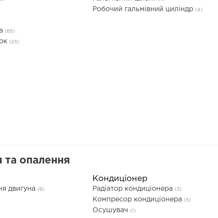
Робочий гальмівний циліндр
(4)
та
(65)
док
(23)
 та опалення
Кондиціонер
ня двигуна
Радіатор кондиціонера
(6)
(3)
Компресор кондиціонера
(5)
Осушувач
(1)