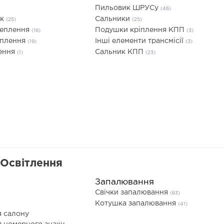
Пильовик ШРУСу
(46)
ик
Сальники
(25)
(25)
чеплення
Подушки кріплення КПП
(16)
(3)
еплення
Інші елементи трансмісії
(19)
(3)
лення
Сальник КПП
(1)
(23)
 Освітлення
Запалювання
Свічки запалювання
(63)
Котушка запалювання
(41)
я салону