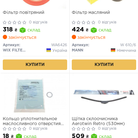
Фільтр повітряний
Фільтр масляний
0 відгуків
0 відгуків
318
424
₴
склад
₴
склад
закінчується
закінчується
Артикул:
WA6426
Артикул:
W 610/6
WIX FILTERS
MANN
Україна
Німеччина
КУПИТИ
КУПИТИ
Кольцо уплотнительное
Щітка склоочисника
маслосливного отверстия
Aerotwin Retro (530мм)
(пр-во Blue Print)
0 відгуків
0 відгуків
18
509
₴
склад
₴
склад