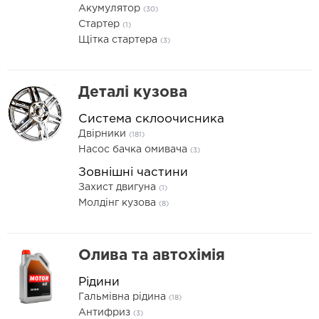
Акумулятор
(30)
Стартер
(1)
Щітка стартера
(3)
Деталі кузова
Система склоочисника
Двірники
(181)
Насос бачка омивача
(3)
Зовнішні частини
Захист двигуна
(1)
Молдінг кузова
(8)
Олива та автохімія
Рідини
Гальмівна рідина
(18)
Антифриз
(3)