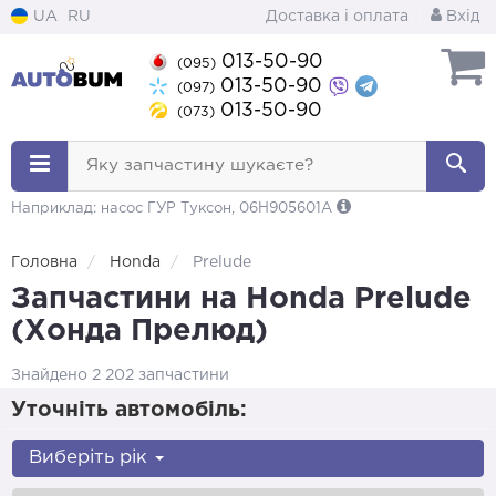
UA
RU
Доставка і оплата
Вхід
013-50-90
(095)
013-50-90
(097)
013-50-90
(073)
Яку запчастину шукаєте?
Наприклад: насос ГУР Туксон, 06H905601A
Головна
Honda
Prelude
Запчастини на Honda Prelude
(Хонда Прелюд)
Знайдено 2 202 запчастини
Уточніть автомобіль:
Виберіть рік