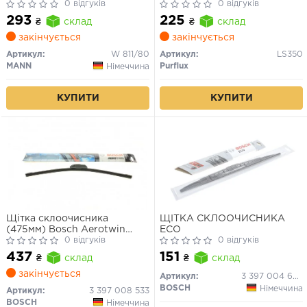
0 відгуків
CRX/Mazda 3, 6
0 відгуків
293
225
₴
склад
₴
склад
закінчується
закінчується
Артикул:
W 811/80
Артикул:
LS350
MANN
Purflux
Німеччина
КУПИТИ
КУПИТИ
Щітка склоочисника
ЩІТКА СКЛООЧИСНИКА
(475мм) Bosch Aerotwin
ECO
Retro
0 відгуків
0 відгуків
437
151
₴
склад
₴
склад
закінчується
Артикул:
3 397 004 669
BOSCH
Німеччина
Артикул:
3 397 008 533
BOSCH
Німеччина