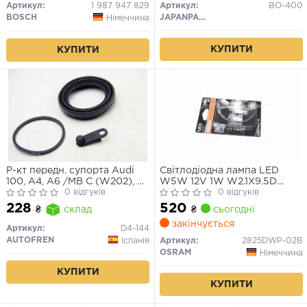
Артикул:
1 987 947 829
Артикул:
BO-400
BOSCH
JAPANPARTS
Німеччина
КУПИТИ
КУПИТИ
Р-кт передн. супорта Audi
Світлодіодна лампа LED
100, A4, A6 /MB C (W202), E
W5W 12V 1W W2.1X9.5D
(W210, S210) /Opel Astra G,
0 відгуків
LEDriving SL (blister 2шт)
0 відгуків
H, Vectra B, Zafira /Peugeot
(вир-во OSRAM)
520
228
₴
сьогодні
₴
склад
605 /VW Passat, T4 (Ate
закінчується
57mm)
Артикул:
D4-144
AUTOFREN
Іспанія
Артикул:
2825DWP-02B
OSRAM
Німеччина
КУПИТИ
КУПИТИ