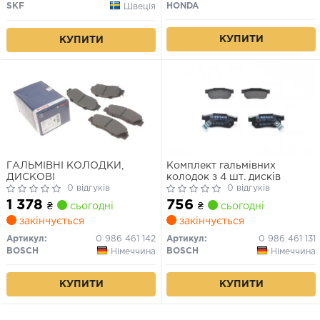
SKF
HONDA
Швеція
КУПИТИ
КУПИТИ
ГАЛЬМІВНІ КОЛОДКИ,
Комплект гальмівних
ДИСКОВІ
колодок з 4 шт. дисків
0 відгуків
0 відгуків
1 378
756
₴
сьогодні
₴
сьогодні
закінчується
закінчується
Артикул:
0 986 461 142
Артикул:
0 986 461 131
BOSCH
BOSCH
Німеччина
Німеччина
КУПИТИ
КУПИТИ