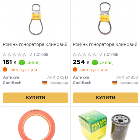
Ремінь генератора клиновий
Ремінь генератора клиновий
0 відгуків
0 відгуків
161
254
₴
склад
₴
склад
закінчується
закінчується
Артикул:
AVX10X913
Артикул:
AVX13X950
Contitech
Contitech
Німеччина
Німеччина
КУПИТИ
КУПИТИ