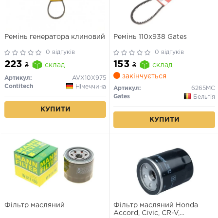
Ремінь генератора клиновий
Ремінь 110x938 Gates
0 відгуків
0 відгуків
223
153
₴
склад
₴
склад
закінчується
Артикул:
AVX10X975
Contitech
Німеччина
Артикул:
6265MC
Gates
Бельгія
КУПИТИ
КУПИТИ
Фільтр масляний
Фільтр масляний Honda
Accord, Civic, CR-V,