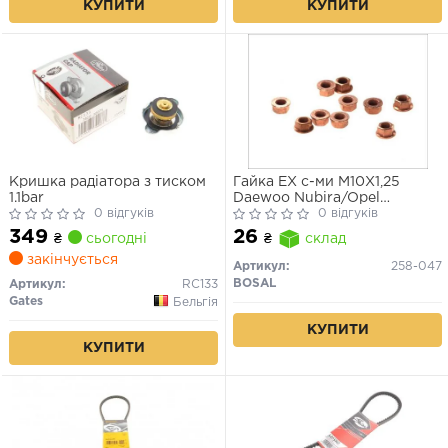
КУПИТИ
КУПИТИ
Кришка радіатора з тиском
Гайка EX с-ми M10X1,25
1.1bar
Daewoo Nubira/Opel
0 відгуків
Antara/Suzuki/Nissan/Honda
0 відгуків
349
26
₴
сьогодні
₴
склад
закінчується
Артикул:
258-047
BOSAL
Артикул:
RC133
Gates
Бельгія
КУПИТИ
КУПИТИ