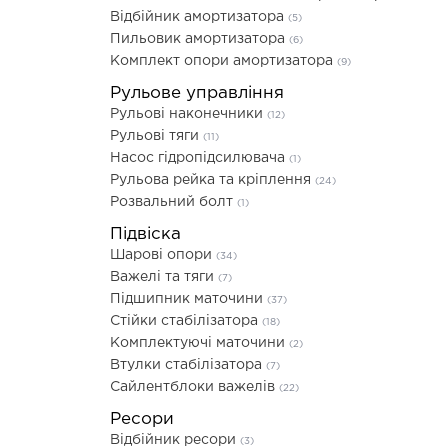
Відбійник амортизатора
(5)
Пильовик амортизатора
(6)
Комплект опори амортизатора
(9)
Рульове управління
Рульові наконечники
(12)
Рульові тяги
(11)
Насос гідропідсилювача
(1)
Рульова рейка та кріплення
(24)
Розвальний болт
(1)
Підвіска
Шарові опори
(34)
Важелі та тяги
(7)
Підшипник маточини
(37)
Стійки стабілізатора
(18)
Комплектуючі маточини
(2)
Втулки стабілізатора
(7)
Сайлентблоки важелів
(22)
Ресори
Відбійник ресори
(3)