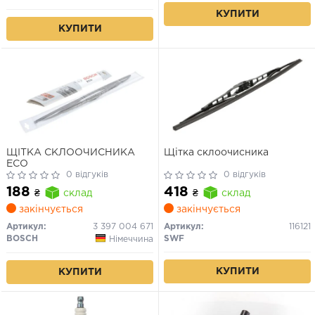
КУПИТИ
КУПИТИ
ЩІТКА СКЛООЧИСНИКА
Щітка склоочисника
ECO
0 відгуків
0 відгуків
188
418
₴
склад
₴
склад
закінчується
закінчується
Артикул:
3 397 004 671
Артикул:
116121
BOSCH
SWF
Німеччина
КУПИТИ
КУПИТИ