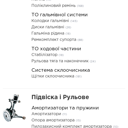
Поліклиновий ремінь
(168)
ТО гальмівної системи
Колодки гальмівні
(145)
Диски гальмівні
(26)
Гальміна рідина
(18)
Ремкомплект супорта
(88)
ТО ходової частини
Стабілізатор
(18)
Рульова тяга та наконечник
(24)
Система склоочисника
Щітки склоочисника
(181)
Підвіска і Рульове
Амортизатори та пружини
Амортизатори
(11)
Опора амортизатора
(15)
Пилозахисний комплект амортизатора
(10)