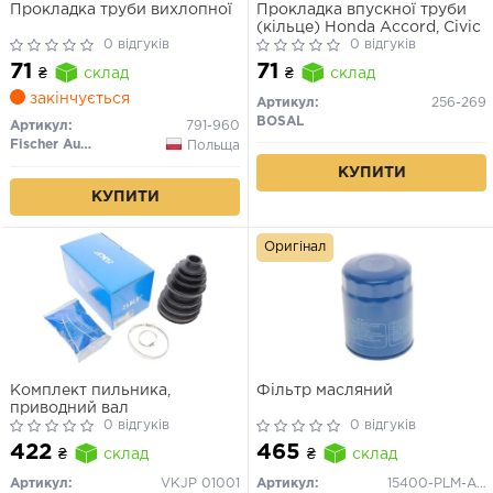
Прокладка труби вихлопної
Прокладка впускної труби
(кільце) Honda Accord, Civic
0 відгуків
0 відгуків
71
71
₴
склад
₴
склад
закінчується
Артикул:
256-269
BOSAL
Артикул:
791-960
Fischer Automotive One (FA1)
Польща
КУПИТИ
КУПИТИ
Оригінал
Комплект пильника,
Фільтр масляний
приводний вал
0 відгуків
0 відгуків
422
465
₴
склад
₴
склад
Артикул:
VKJP 01001
Артикул:
15400-PLM-A02