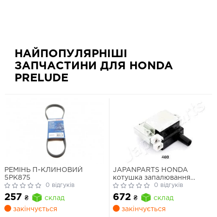
НАЙПОПУЛЯРНІШІ
ЗАПЧАСТИНИ ДЛЯ HONDA
PRELUDE
РЕМІНЬ П-КЛИНОВИЙ
JAPANPARTS HONDA
5PK875
котушка запалювання
0 відгуків
Accord,Civic V,VI,CR-V I,HR-
0 відгуків
V,Prelude
257
672
₴
склад
₴
склад
закінчується
закінчується