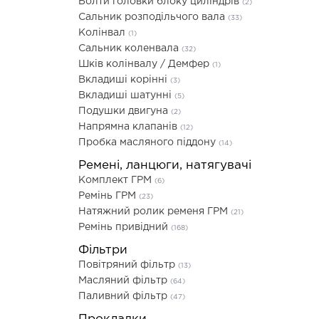
Болти головки блоку циліндрів
(2)
Сальник розподільчого вала
(33)
Колінвал
(1)
Сальник коленвала
(32)
Шків колінвалу / Демфер
(1)
Вкладиші корінні
(3)
Вкладиші шатунні
(5)
Подушки двигуна
(2)
Напрямна клапанів
(12)
Пробка масляного піддону
(14)
Ремені, ланцюги, натягувачі
Комплект ГРМ
(6)
Ремінь ГРМ
(23)
Натяжний ролик ременя ГРМ
(21)
Ремінь привідний
(168)
Фільтри
Повітряний фільтр
(13)
Масляний фільтр
(64)
Паливний фільтр
(47)