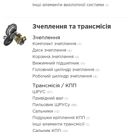
Інші елементи вихлопної системи
(1)
Зчеплення та трансмісія
Зчеплення
Комплект зчеплення
(7)
Диск зчеплення
(4)
Корзина зчеплення
(3)
Вижимний підшипник
(11)
Головний циліндр зчеплення
(5)
Робочий циліндр зчеплення
(4)
Трансмісія / КПП
ШРУС
(27)
Привідний вал
(1)
Пильовик ШРУСу
(95)
Сальники
(12)
Подушки кріплення КПП
(1)
Інші елементи трансмісії
(1)
Сальник КПП
(23)