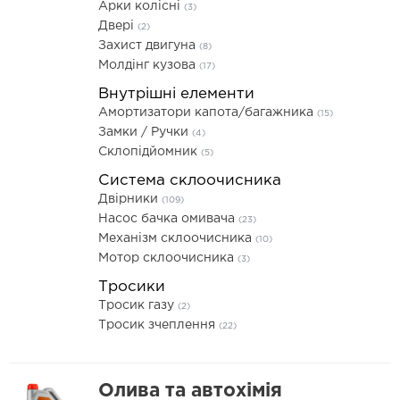
Арки колісні
(3)
Двері
(2)
Захист двигуна
(8)
Молдінг кузова
(17)
Внутрішні елементи
Амортизатори капота/багажника
(15)
Замки / Ручки
(4)
Склопідйомник
(5)
Система склоочисника
Двірники
(109)
Насос бачка омивача
(23)
Механізм склоочисника
(10)
Мотор склоочисника
(3)
Тросики
Тросик газу
(2)
Тросик зчеплення
(22)
Олива та автохімія