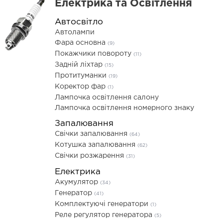
Електрика та Освітлення
Автосвітло
Автолампи
Фара основна
(9)
Покажчики повороту
(11)
Задній ліхтар
(15)
Протитуманки
(19)
Коректор фар
(1)
Лампочка освітлення салону
Лампочка освітлення номерного знаку
Запалювання
Свічки запалювання
(64)
Котушка запалювання
(62)
Свічки розжарення
(31)
Електрика
Акумулятор
(34)
Генератор
(41)
Комплектуючі генератори
(1)
Реле регулятор генератора
(5)