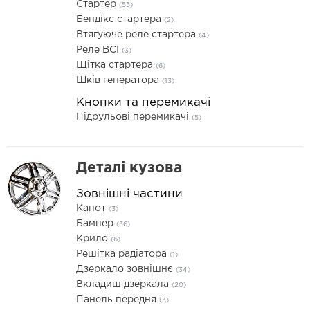
Стартер
(55)
Бендікс стартера
(2)
Втягуюче реле стартера
(4)
Реле ВСІ
(3)
Щітка стартера
(6)
Шків генератора
(13)
Кнопки та перемикачі
Підрульові перемикачі
(5)
Деталі кузова
Зовнішні частини
Капот
(3)
Бампер
(36)
Крило
(6)
Решітка радіатора
(1)
Дзеркало зовнішнє
(34)
Вкладиш дзеркала
(20)
Панель передня
(3)