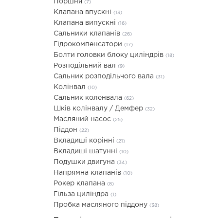
Поршня
(7)
Клапана впускні
(13)
Клапана випускні
(16)
Сальники клапанів
(26)
Гідрокомпенсатори
(17)
Болти головки блоку циліндрів
(18)
Розподільний вал
(9)
Сальник розподільчого вала
(31)
Колінвал
(10)
Сальник коленвала
(62)
Шків колінвалу / Демфер
(32)
Масляний насос
(25)
Піддон
(22)
Вкладиші корінні
(21)
Вкладиші шатунні
(10)
Подушки двигуна
(34)
Напрямна клапанів
(10)
Рокер клапана
(8)
Гільза циліндра
(1)
Пробка масляного піддону
(38)