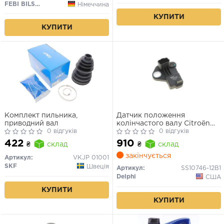
FEBI BILSTEIN
Німеччина
КУПИТИ
КУПИТИ
Комплект пильника,
Датчик положення
приводний вал
колінчастого валу Citroën
0 відгуків
Berlingo, C3, C4, C5; Ford
0 відгуків
Fiesta, Focus, Galaxy, Mondeo
422
910
₴
склад
₴
склад
2001→
закінчується
Артикул:
VKJP 01001
SKF
Швеція
Артикул:
SS10746-12B1
Delphi
США
КУПИТИ
КУПИТИ