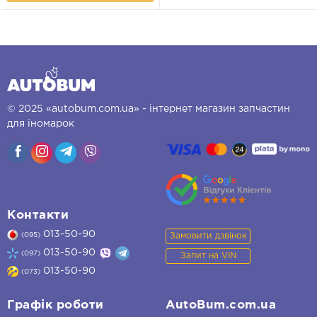
© 2025 «autobum.com.ua» - інтернет магазин запчастин
для іномарок
Контакти
013-50-90
Замовити дзвінок
(095)
013-50-90
(097)
Запит на VIN
013-50-90
(073)
Графік роботи
AutoBum.com.ua