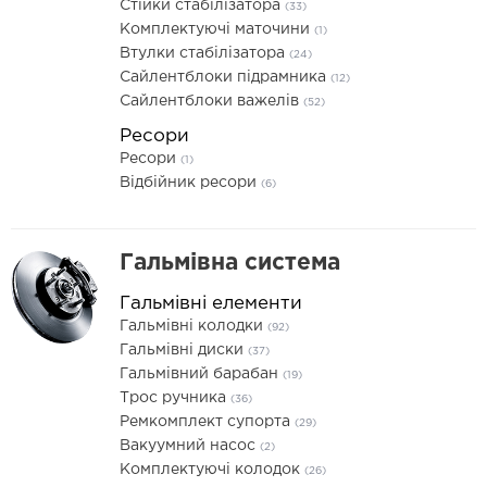
Стійки стабілізатора
(33)
Комплектуючі маточини
(1)
Втулки стабілізатора
(24)
Сайлентблоки підрамника
(12)
Сайлентблоки важелів
(52)
Ресори
Ресори
(1)
Відбійник ресори
(6)
Гальмівна система
Гальмівні елементи
Гальмівні колодки
(92)
Гальмівні диски
(37)
Гальмівний барабан
(19)
Трос ручника
(36)
Ремкомплект супорта
(29)
Вакуумний насос
(2)
Комплектуючі колодок
(26)