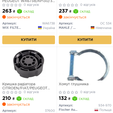
PEUGEOT WA6738/AP130/3
(вир-во WIX-FILTERS)
0 відгуків
0 відгуків
263
237
₴
склад
₴
склад
закінчується
закінчується
Артикул:
WA6738
Артикул:
OC 534
WIX FILTERS
MAHLE / KNECHT
Україна
Німеччина
КУПИТИ
КУПИТИ
Кришка радіатора
Хомут глушника
CITROEN/FIAT/PEUGEOT
"00>>
0 відгуків
0 відгуків
210
132
₴
склад
₴
склад
закінчується
Артикул:
934-970
Fischer Automotive One (FA1)
Польща
Артикул:
37600