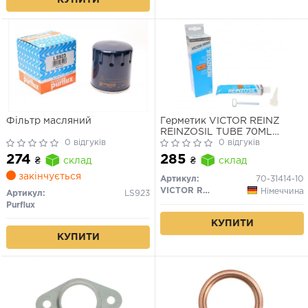
КУПИТИ
Фільтр масляний
Герметик VICTOR REINZ
REINZOSIL TUBE 70ML
0 відгуків
-50/+300 (антрацит)
0 відгуків
274
285
₴
склад
₴
склад
закінчується
Артикул:
70-31414-10
VICTOR REINZ
Німеччина
Артикул:
LS923
Purflux
КУПИТИ
КУПИТИ