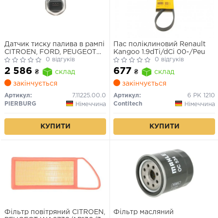
Датчик тиску палива в рампі
Пас поліклиновий Renault
CITROEN, FORD, PEUGEOT
Kangoo 1.9dTi/dCi 00-/Peu
(DV4, DV6, DW10) 1.6 HDi 08-
0 відгуків
0 відгуків
2 586
677
₴
склад
₴
склад
закінчується
закінчується
Артикул:
7.11225.00.0
Артикул:
6 PK 1210
PIERBURG
Contitech
Німеччина
Німеччина
КУПИТИ
КУПИТИ
Фільтр повітряний CITROEN,
Фільтр масляний