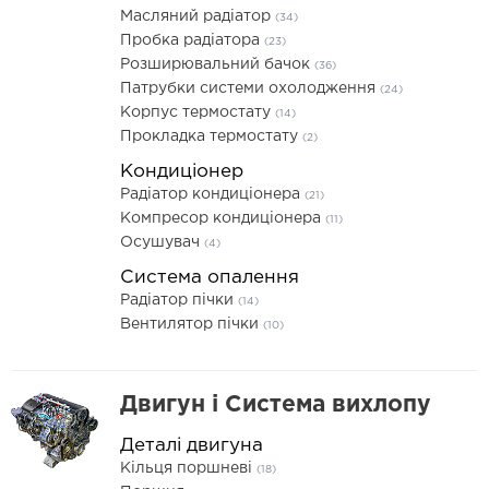
Масляний радіатор
(34)
Пробка радіатора
(23)
Розширювальний бачок
(36)
Патрубки системи охолодження
(24)
Корпус термостату
(14)
Прокладка термостату
(2)
Кондиціонер
Радіатор кондиціонера
(21)
Компресор кондиціонера
(11)
Осушувач
(4)
Система опалення
Радіатор пічки
(14)
Вентилятор пічки
(10)
Двигун і Система вихлопу
Деталі двигуна
Кільця поршневі
(18)