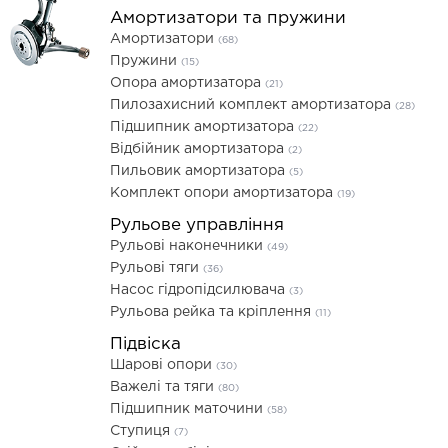
Амортизатори та пружини
Амортизатори
(68)
Пружини
(15)
Опора амортизатора
(21)
Пилозахисний комплект амортизатора
(28)
Підшипник амортизатора
(22)
Відбійник амортизатора
(2)
Пильовик амортизатора
(5)
Комплект опори амортизатора
(19)
Рульове управління
Рульові наконечники
(49)
Рульові тяги
(36)
Насос гідропідсилювача
(3)
Рульова рейка та кріплення
(11)
Підвіска
Шарові опори
(30)
Важелі та тяги
(80)
Підшипник маточини
(58)
Ступиця
(7)