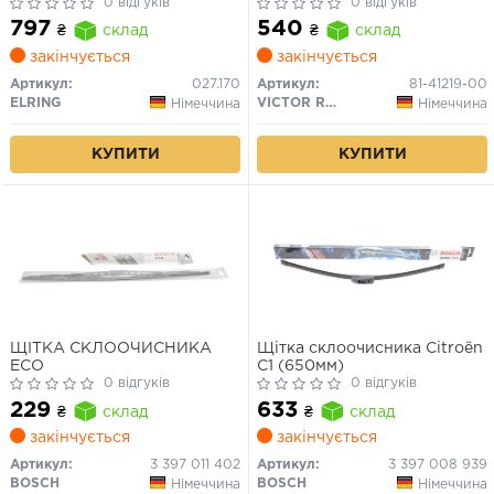
Nemo 1.4/1.6 HDi (комплект)
0 відгуків
0 відгуків
797
540
₴
склад
₴
склад
закінчується
закінчується
Артикул:
027.170
Артикул:
81-41219-00
ELRING
VICTOR REINZ
Німеччина
Німеччина
КУПИТИ
КУПИТИ
ЩІТКА СКЛООЧИСНИКА
Щітка склоочисника Citroën
ECO
C1 (650мм)
0 відгуків
0 відгуків
229
633
₴
склад
₴
склад
закінчується
закінчується
Артикул:
3 397 011 402
Артикул:
3 397 008 939
BOSCH
BOSCH
Німеччина
Німеччина