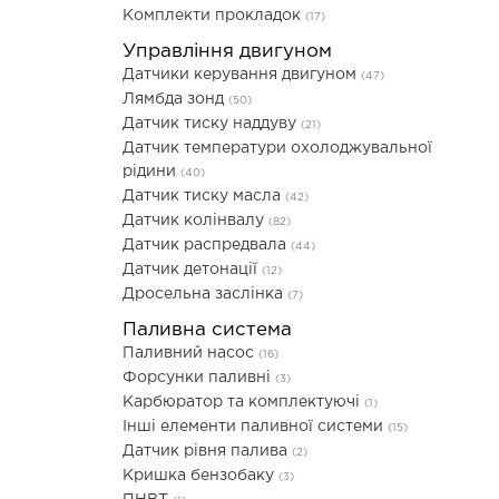
Комплекти прокладок
(17)
Управління двигуном
Датчики керування двигуном
(47)
Лямбда зонд
(50)
Датчик тиску наддуву
(21)
Датчик температури охолоджувальної
рідини
(40)
Датчик тиску масла
(42)
Датчик колінвалу
(82)
Датчик распредвала
(44)
Датчик детонації
(12)
Дросельна заслінка
(7)
Паливна система
Паливний насос
(16)
Форсунки паливні
(3)
Карбюратор та комплектуючі
(1)
Інші елементи паливної системи
(15)
Датчик рівня палива
(2)
Кришка бензобаку
(3)