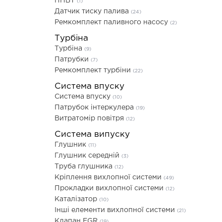
ПНВТ
(1)
Датчик тиску палива
(24)
Ремкомплект паливного насосу
(2)
Турбіна
Турбіна
(9)
Патрубки
(7)
Ремкомплект турбіни
(22)
Система впуску
Система впуску
(10)
Патрубок інтеркулера
(19)
Витратомір повітря
(12)
Система випуску
Глушник
(11)
Глушник середній
(3)
Труба глушника
(12)
Кріплення вихлопної системи
(49)
Прокладки вихлопної системи
(12)
Каталізатор
(10)
Інші елементи вихлопної системи
(21)
Клапан EGR
(19)