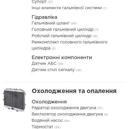
Супорт
(21)
Інші елементи гальмівної системи
(1)
Гідравліка
Гальмівний шланг
(49)
Головний гальмівний циліндр
(7)
Робочий гальмівний циліндр
(18)
Ремкомплект головного гальмівного
циліндра
(3)
Електронні компоненти
Датчик АБС
(38)
Датчик стоп сигналу
(35)
Охолодження та опалення
Охолодження
Радіатор охолодження двигуна
(17)
Вентилятор охолодження двигуна
(9)
Водяний насос
(94)
Термостат
(54)