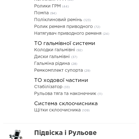
Ролики ГРМ
(44)
Помпа
(94)
Поліклиновий ремінь
(123)
Ролик ременя приводного
(72)
Натягувач приводного ременя
(24)
ТО гальмівної системи
Колодки гальмівні
(92)
Диски гальмівні
(37)
Гальміна рідина
(28)
Ремкомплект супорта
(29)
ТО ходової частини
Стабілізатор
(33)
Рульова тяга та наконечник
(11)
Система склоочисника
Щітки склоочисника
(109)
Підвіска і Рульове