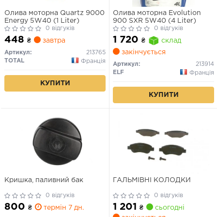
Олива моторна Quartz 9000
Олива моторна Evolution
Energy 5W40 (1 Liter)
900 SXR 5W40 (4 Liter)
0 відгуків
0 відгуків
448
1 720
₴
завтра
₴
склад
закінчується
Артикул:
213765
TOTAL
Франція
Артикул:
213914
ELF
Франція
КУПИТИ
КУПИТИ
Кришка, паливний бак
ГАЛЬМІВНІ КОЛОДКИ
0 відгуків
0 відгуків
800
1 201
₴
термін 7 дн.
₴
сьогодні