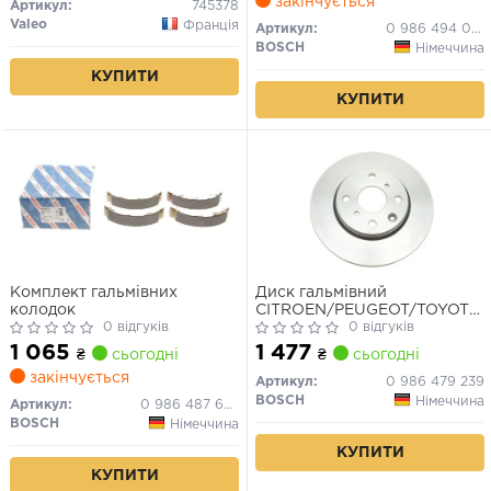
закінчується
Артикул:
745378
Valeo
Франція
Артикул:
0 986 494 065
BOSCH
Німеччина
КУПИТИ
КУПИТИ
Комплект гальмівних
Диск гальмівний
колодок
CITROEN/PEUGEOT/TOYOTA
0 відгуків
C1/107/Aygo F "05>>
0 відгуків
1 065
1 477
₴
сьогодні
₴
сьогодні
закінчується
Артикул:
0 986 479 239
BOSCH
Німеччина
Артикул:
0 986 487 665
BOSCH
Німеччина
КУПИТИ
КУПИТИ