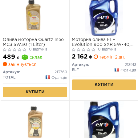
Олива моторна Quartz Ineo
Моторна олива ELF
MC3 5W30 (1 Liter)
Evolution 900 SXR 5W-40,
0 відгуків
5л.
0 відгуків
2 162
489
₴
термін 2 дн.
₴
склад
закінчується
Артикул:
213913
ELF
Франція
Артикул:
213769
TOTAL
Франція
КУПИТИ
КУПИТИ