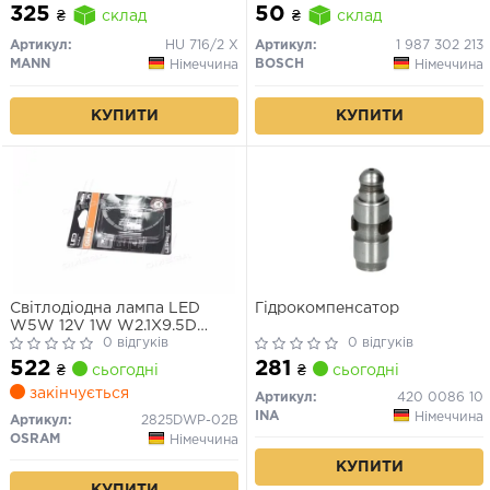
LIGHT РY21W 12V (жовта)
325
50
₴
склад
₴
склад
Артикул:
HU 716/2 X
Артикул:
1 987 302 213
MANN
BOSCH
Німеччина
Німеччина
КУПИТИ
КУПИТИ
Світлодіодна лампа LED
Гідрокомпенсатор
W5W 12V 1W W2.1X9.5D
LEDriving SL (blister 2шт)
0 відгуків
0 відгуків
(вир-во OSRAM)
522
281
₴
сьогодні
₴
сьогодні
закінчується
Артикул:
420 0086 10
INA
Німеччина
Артикул:
2825DWP-02B
OSRAM
Німеччина
КУПИТИ