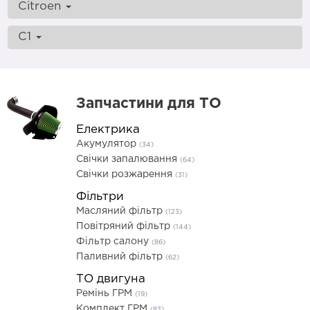
Citroen
C1
Запчастини для ТО
Електрика
Акумулятор
(34)
Свічки запалювання
(64)
Свічки розжарення
(31)
Фільтри
Масляний фільтр
(123)
Повітряний фільтр
(144)
Фільтр салону
(86)
Паливний фільтр
(62)
ТО двигуна
Ремінь ГРМ
(19)
Комплект ГРМ
(83)