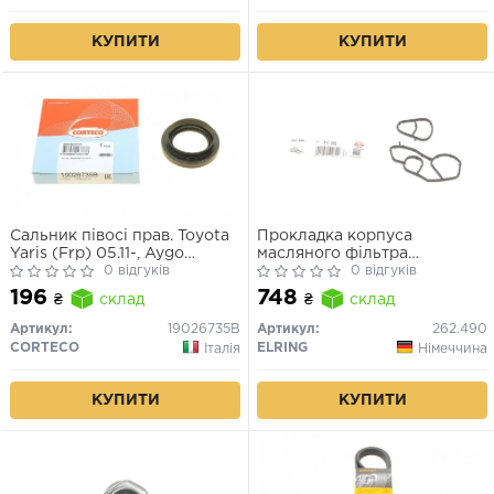
КУПИТИ
КУПИТИ
Сальник півосі прав. Toyota
Прокладка корпуса
Yaris (Frp) 05.11-, Aygo
масляного фільтра
05.02-, Corolla 05.11-, Avensis
0 відгуків
Berlingo/Partner/Nemo
0 відгуків
05.05-, Auris 07.02-
196
748
₴
склад
₴
склад
Артикул:
19026735B
Артикул:
262.490
CORTECO
ELRING
Італія
Німеччина
КУПИТИ
КУПИТИ