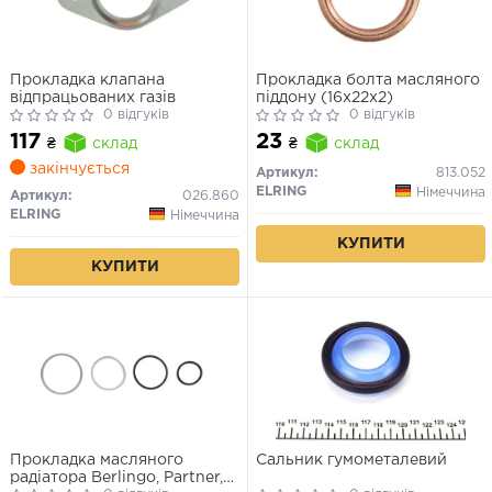
Прокладка клапана
Прокладка болта масляного
відпрацьованих газів
піддону (16x22x2)
0 відгуків
0 відгуків
117
23
₴
склад
₴
склад
закінчується
Артикул:
813.052
ELRING
Німеччина
Артикул:
026.860
ELRING
Німеччина
КУПИТИ
КУПИТИ
Прокладка масляного
Сальник гумометалевий
радіатора Berlingo, Partner,