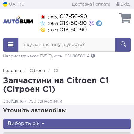
UA
RU
Доставка і оплата
Вхід
013-50-90
(095)
013-50-90
(097)
013-50-90
(073)
Яку запчастину шукаєте?
Наприклад: насос ГУР Туксон, 06H905601A
Головна
Citroen
C1
Запчастини на Citroen C1
(Сітроен С1)
Знайдено 4 753 запчастини
Уточніть автомобіль:
Виберіть рік