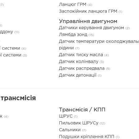
Ланцюг ГРМ
17)
(4)
Заспокійник ланцюга ГРМ
(1)
Управління двигуном
4)
Датчики керування двигуном
(2)
іддону
(11)
Лямбда зонд
(15)
у
Датчик температури охолоджуваль
рідини
ї системи
(7)
(4)
Датчик тиску масла
ї системи
(4)
(3)
Датчик колінвалу
(3)
Датчик распредвала
(5)
Датчик детонації
(1)
трансмісія
Трансмісія / КПП
ик
ШРУС
(4)
(1)
Пильовик ШРУСу
(12)
Сальники
(7)
Подушки кріплення КПП
(1)