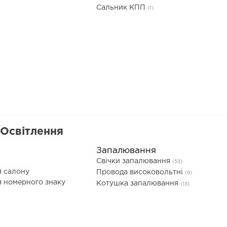
Сальник КПП
(1)
 Освітлення
Запалювання
Свічки запалювання
(53)
я салону
Провода високовольтні
(9)
я номерного знаку
Котушка запалювання
(13)