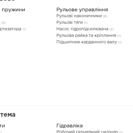
а пружини
Рульове управління
Рульові наконечники
(6)
а
Рульові тяги
(5)
(1)
ортизатора
Насос гідропідсилювача
(1)
(2)
Рульова рейка та кріплення
(1)
Підшипник карданного валу
(1)
стема
ти
Гідравліка
Робочий гальмівний циліндр
)
(1)