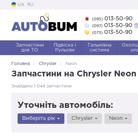
UA
RU
013-50-90
(095)
013-50-90
(097)
013-50-90
(073)
Запчастини
Підвіска і
Гальмівна
Охоло
для ТО
Рульове
система
оп
Головна
Chrysler
Neon
Запчастини на Chrysler Neo
Знайдено 1 044 запчастини
Уточніть автомобіль:
Виберіть рік
Chrysler
Neon