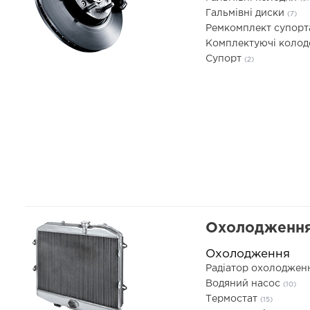
Гальмівні диски
(7)
Ремкомплект супор
Комплектуючі коло
Супорт
(2)
Охолодження
Охолодження
Радіатор охолоджен
Водяний насос
(10)
Термостат
(15)