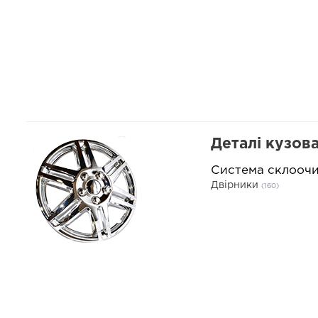
Деталі кузов
Система склооч
Двірники
(160)