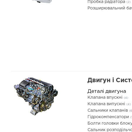
Пробка радіатора
(2)
Розширювальний б
Двигун і Сис
Деталі двигуна
Клапана впускні
(4)
Клапана випускні
(4)
Сальники клапанів
(6
Гідрокомпенсатори
(
Болти головки блоку
Сальник розподільч