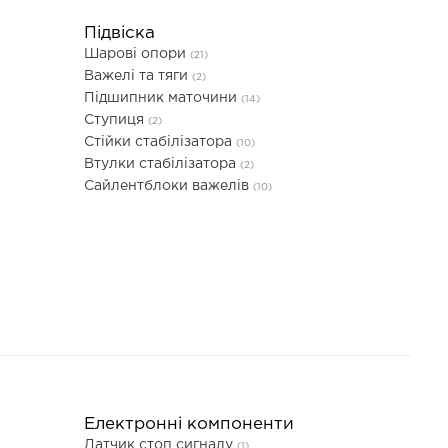
Підвіска
Шарові опори
(21)
Важелі та тяги
(2)
Підшипник маточини
(14)
Ступиця
(2)
Стійки стабілізатора
(10)
Втулки стабілізатора
(2)
Сайлентблоки важелів
(10)
Електронні компоненти
Датчик стоп сигналу
(1)