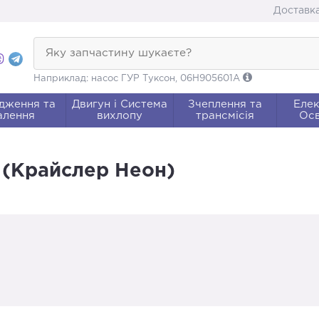
Доставка
Яку запчастину шукаєте?
Наприклад: насос ГУР Туксон, 06H905601A
дження та
Двигун і Система
Зчеплення та
Елек
алення
вихлопу
трансмісія
Осв
n (Крайслер Неон)