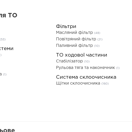
ля ТО
Фільтри
Масляний фільтр
(48)
Повітряний фільтр
(53)
(21)
Паливний фільтр
(10)
стеми
ТО ходової частини
)
Стабілізатор
(10)
Рульова тяга та наконечник
(1)
та
(1)
Система склоочисника
Щітки склоочисника
(160)
льове