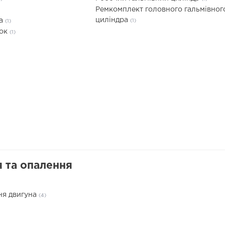
Ремкомплект головного гальмівног
циліндра
та
(1)
(1)
док
(1)
 та опалення
ня двигуна
(4)