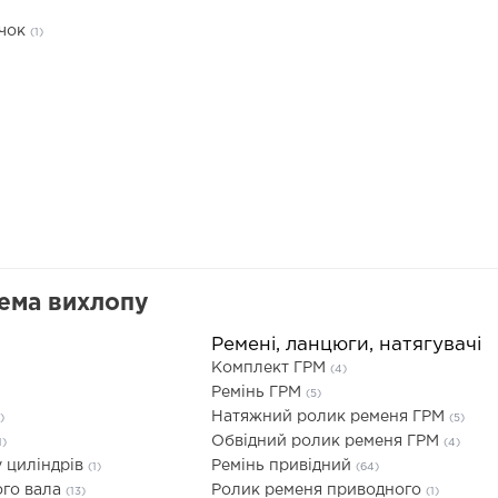
ачок
(1)
тема вихлопу
Ремені, ланцюги, натягувачі
Комплект ГРМ
(4)
Ремінь ГРМ
(5)
Натяжний ролик ременя ГРМ
)
(5)
Обвідний ролик ременя ГРМ
1)
(4)
 циліндрів
Ремінь привідний
(1)
(64)
ого вала
Ролик ременя приводного
(13)
(1)