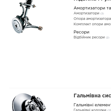
Амортизатори т
Амортизатори
(3)
Опора амортизатор
Комплект опори ам
Ресори
Відбійник ресори
(2)
Гальмівна си
Гальмівні елемен
Гальмівні колодки
(37