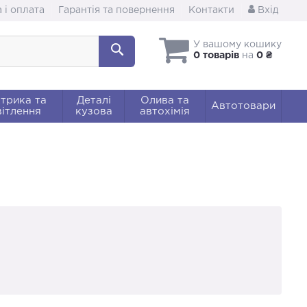
 і оплата
Гарантія та повернення
Контакти
Вхід
У вашому кошику
0 товарів
на
0 ₴
трика та
Деталі
Олива та
Автотовари
ітлення
кузова
автохімія