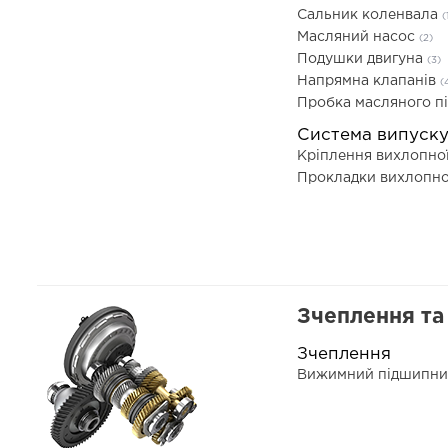
Сальник коленвала
(
Масляний насос
(2)
Подушки двигуна
(3)
Напрямна клапанів
(
Пробка масляного п
Система випуск
Кріплення вихлопно
Прокладки вихлопно
Зчеплення та 
Зчеплення
Вижимний підшипн