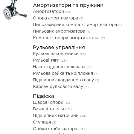
Амортизатори та пружини
Амортизатори
(29)
Опора амортизатора
(9)
Пилозахисний комплект амортизатора
(1)
Пильовик амортизатора
(1)
Комплект опори амортизатора
(2)
Рульове управління
Рульові наконечники
(25)
Рульові тяги
(23)
Насос гідропідсилювача
(3)
Рульова рейка та кріплення
(7)
Підшипник карданного валу
(5)
Кардан рульового валу
(3)
Підвіска
Шарові опори
(13)
Важелі та тяги
(121)
Підшипник маточини
(30)
Ступиця
(3)
Стійки стабілізатора
(64)