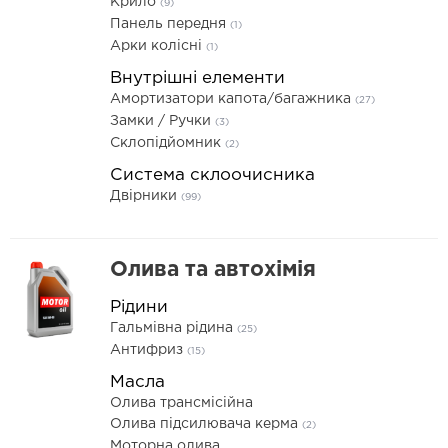
Крило
(9)
Панель передня
(1)
Арки колісні
(1)
Внутрішні елементи
Амортизатори капота/багажника
(27)
Замки / Ручки
(3)
Склопідйомник
(2)
Система склоочисника
Двірники
(99)
Олива та автохімія
Рідини
Гальмівна рідина
(25)
Антифриз
(15)
Масла
Олива трансмісійна
Олива підсилювача керма
(2)
Моторна олива