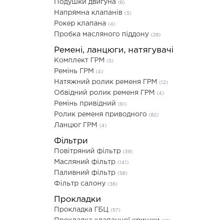
Подушки двигуна
(6)
Напрямна клапанів
(3)
Рокер клапана
(4)
Пробка масляного піддону
(28)
Ремені, ланцюги, натягувачі
Комплект ГРМ
(5)
Ремінь ГРМ
(4)
Натяжний ролик ременя ГРМ
(12)
Обвідний ролик ременя ГРМ
(4)
Ремінь привідний
(61)
Ролик ременя приводного
(82)
Ланцюг ГРМ
(4)
Фільтри
Повітряний фільтр
(39)
Масляний фільтр
(141)
Паливний фільтр
(58)
Фільтр салону
(36)
Прокладки
Прокладка ГБЦ
(57)