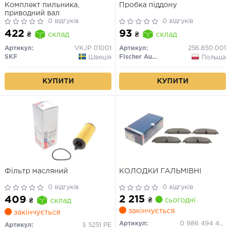
Комплект пильника,
Пробка піддону
приводний вал
0 відгуків
0 відгуків
422
93
₴
склад
₴
склад
Артикул:
VKJP 01001
Артикул:
256.850.001
SKF
Fischer Automotive One (FA1)
Швеція
Польща
КУПИТИ
КУПИТИ
Фільтр масляний
КОЛОДКИ ГАЛЬМІВНІ
0 відгуків
0 відгуків
2 215
409
₴
сьогодні
₴
склад
закінчується
закінчується
Артикул:
0 986 494 483
Артикул:
S 5251 PE