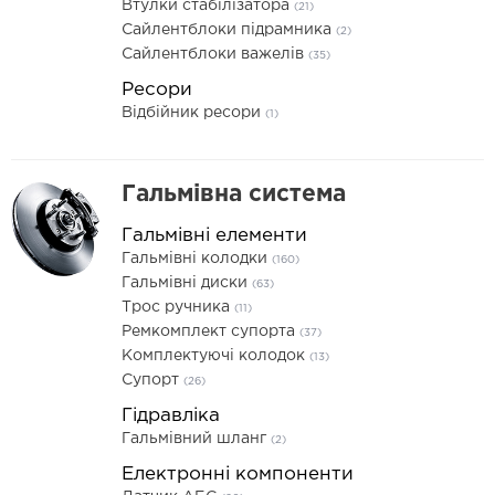
Втулки стабілізатора
(21)
Сайлентблоки підрамника
(2)
Сайлентблоки важелів
(35)
Ресори
Відбійник ресори
(1)
Гальмівна система
Гальмівні елементи
Гальмівні колодки
(160)
Гальмівні диски
(63)
Трос ручника
(11)
Ремкомплект супорта
(37)
Комплектуючі колодок
(13)
Супорт
(26)
Гідравліка
Гальмівний шланг
(2)
Електронні компоненти