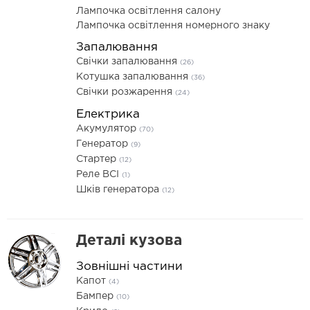
Лампочка освітлення салону
Лампочка освітлення номерного знаку
Запалювання
Свічки запалювання
(26)
Котушка запалювання
(36)
Свічки розжарення
(24)
Електрика
Акумулятор
(70)
Генератор
(9)
Стартер
(12)
Реле ВСІ
(1)
Шків генератора
(12)
Деталі кузова
Зовнішні частини
Капот
(4)
Бампер
(10)