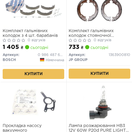
Комплект гальмівних
Комплект гальмівних
колодок з 4 шт. барабанів
колодок стояночної
0 відгуків
гальмівної системи
0 відгуків
1 405
733
₴
сьогодні
₴
сьогодні
Артикул:
0 986 487 609
Артикул:
1363900810
BOSCH
JP GROUP
Німеччина
КУПИТИ
КУПИТИ
Прокладка насосу
Лампа розжарювання HB3
вакуумного
12V 60W P20d PURE LIGHT