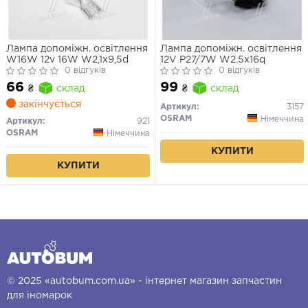
Лампа допоміжн. освітлення
Лампа допоміжн. освітлення
W16W 12v 16W W2,1x9,5d
12V P27/7W W2.5x16q
0 відгуків
0 відгуків
66
99
₴
склад
₴
склад
закінчується
Артикул:
3157
OSRAM
Німеччина
Артикул:
921
OSRAM
Німеччина
КУПИТИ
КУПИТИ
© 2025 «autobum.com.ua» - інтернет магазин запчастин
для іномарок