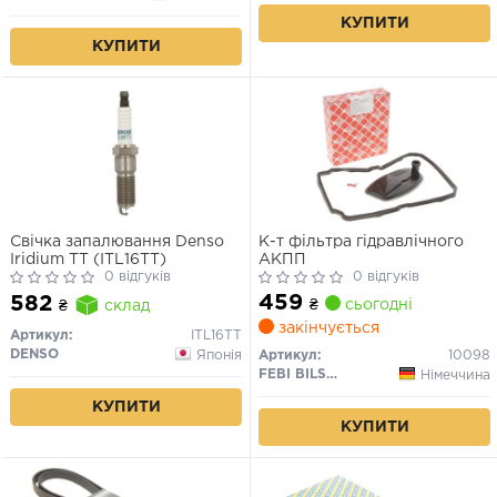
КУПИТИ
КУПИТИ
Свічка запалювання Denso
К-т фільтра гідравлічного
Iridium TT (ITL16TT)
АКПП
0 відгуків
0 відгуків
459
582
₴
сьогодні
₴
склад
закінчується
Артикул:
ITL16TT
DENSO
Японія
Артикул:
10098
FEBI BILSTEIN
Німеччина
КУПИТИ
КУПИТИ