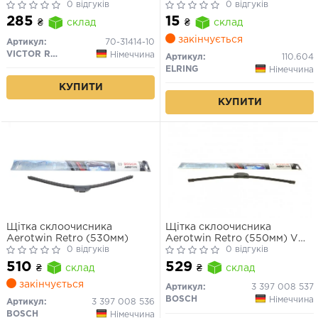
-50/+300 (антрацит)
0 відгуків
0 відгуків
285
15
₴
склад
₴
склад
закінчується
Артикул:
70-31414-10
VICTOR REINZ
Німеччина
Артикул:
110.604
ELRING
Німеччина
КУПИТИ
КУПИТИ
Щітка склоочисника
Щітка склоочисника
Aerotwin Retro (530мм)
Aerotwin Retro (550мм) VW
0 відгуків
Golf, Passat, Audi A4, A6
0 відгуків
510
529
₴
склад
₴
склад
закінчується
Артикул:
3 397 008 537
BOSCH
Німеччина
Артикул:
3 397 008 536
BOSCH
Німеччина