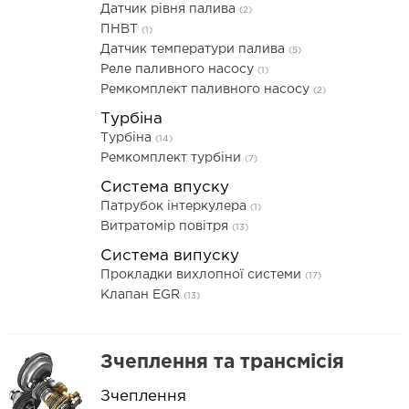
Датчик рівня палива
(2)
ПНВТ
(1)
Датчик температури палива
(5)
Реле паливного насосу
(1)
Ремкомплект паливного насосу
(2)
Турбіна
Турбіна
(14)
Ремкомплект турбіни
(7)
Система впуску
Патрубок інтеркулера
(1)
Витратомір повітря
(13)
Система випуску
Прокладки вихлопної системи
(17)
Клапан EGR
(13)
Зчеплення та трансмісія
Зчеплення