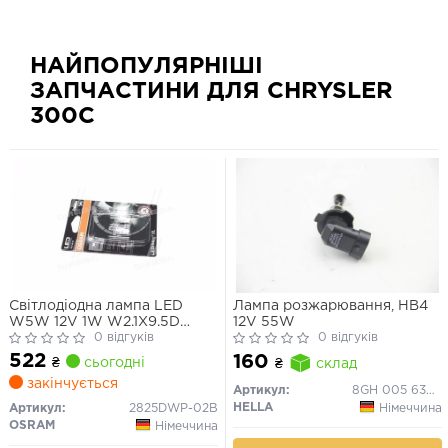
НАЙПОПУЛЯРНІШІ
ЗАПЧАСТИНИ ДЛЯ CHRYSLER
300C
Світлодіодна лампа LED
Лампа розжарювання, HB4
W5W 12V 1W W2.1X9.5D
12V 55W
LEDriving SL (blister 2шт)
0 відгуків
0 відгуків
(вир-во OSRAM)
522
160
₴
сьогодні
₴
склад
закінчується
Артикул:
8GH 005 636-121
HELLA
Німеччина
Артикул:
2825DWP-02B
OSRAM
Німеччина