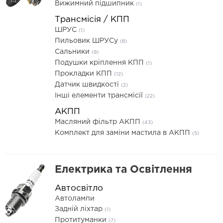
Вижимний підшипник
(1)
Трансмісія / КПП
ШРУС
(1)
Пильовик ШРУСу
(8)
Сальники
(9)
Подушки кріплення КПП
(1)
Прокладки КПП
(12)
Датчик швидкості
(2)
Інші елементи трансмісії
(22)
АКПП
Масляний фільтр АКПП
(43)
Комплект для заміни мастила в АКПП
(5)
Електрика та Освітлення
Автосвітло
Автолампи
Задній ліхтар
(1)
Протитуманки
(7)