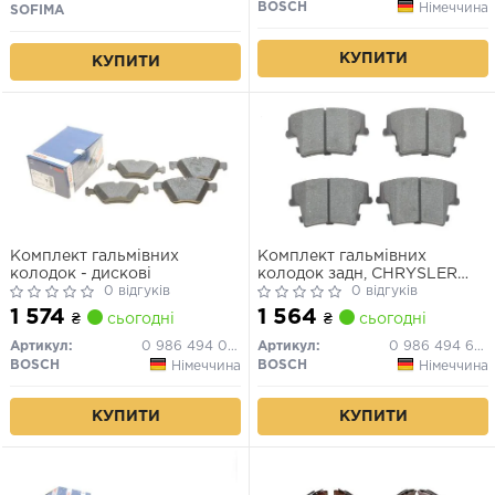
BOSCH
Німеччина
SOFIMA
КУПИТИ
КУПИТИ
Комплект гальмівних
Комплект гальмівних
колодок - дискові
колодок задн, CHRYSLER
0 відгуків
300C DODGE CHALLENGER,
0 відгуків
CHARGER LANCIA THEMA
1 574
1 564
₴
сьогодні
₴
сьогодні
2.7-6.4 09.04-
Артикул:
0 986 494 001
Артикул:
0 986 494 678
BOSCH
BOSCH
Німеччина
Німеччина
КУПИТИ
КУПИТИ