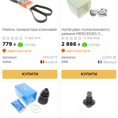
Ремінь генератора клиновий
Натягувач поліклинового
ременя MERCEDES C
0 відгуків
(W203), C (W204), CLK
0 відгуків
(A209), CLS (C218), CLS
779
2 886
₴
склад
₴
склад
(C219) 2.1D-5.7 01.05-
закінчується
закінчується
Артикул:
6PK2075
Артикул:
GA351.36
Gates
SNR
Бельгія
Франція
КУПИТИ
КУПИТИ