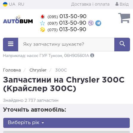
UA
RU
Доставка і оплата
Вхід
013-50-90
(095)
013-50-90
(097)
013-50-90
(073)
Яку запчастину шукаєте?
Наприклад: насос ГУР Туксон, 06H905601A
Головна
Chrysler
300C
Запчастини на Chrysler 300C
(Крайслер 300С)
Знайдено 2 737 запчастин
Уточніть автомобіль:
Виберіть рік