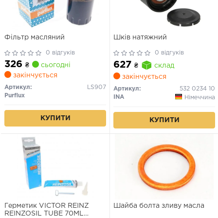
Фільтр масляний
Шків натяжний
0 відгуків
0 відгуків
326
627
₴
сьогодні
₴
склад
закінчується
закінчується
Артикул:
LS907
Артикул:
532 0234 10
Purflux
INA
Німеччина
КУПИТИ
КУПИТИ
Герметик VICTOR REINZ
Шайба болта зливу масла
REINZOSIL TUBE 70ML