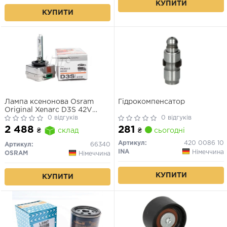
КУПИТИ
КУПИТИ
Лампа ксенонова Osram
Гідрокомпенсатор
Original Xenarc D3S 42V
35W
0 відгуків
0 відгуків
281
2 488
₴
сьогодні
₴
склад
Артикул:
420 0086 10
Артикул:
66340
INA
Німеччина
OSRAM
Німеччина
КУПИТИ
КУПИТИ