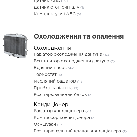
Датчик АБС
(20)
Датчик стоп сигналу
(1)
Комплектуючі АБС
(5)
Охолодження та опалення
Охолодження
Радіатор охолодження двигуна
(12)
Вентилятор охолодження двигуна
(3)
Водяний насос
(45)
Термостат
(18)
Масляний радіатор
(11)
Пробка радіатора
(9)
Розширювальний бачок
(5)
Кондиціонер
Радіатор кондиціонера
(21)
Компресор кондиціонера
(3)
Осушувач
(4)
Розширювальний клапан кондиціонера
(2)