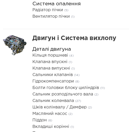
Система опалення
Радіатор пічки
(5)
Вентилятор пічки
(1)
Двигун і Система вихлопу
Деталі двигуна
Кільця поршневі
(4)
Клапана впускні
(1)
Клапана випускні
(1)
Сальники клапанів
(14)
Гідрокомпенсатори
(8)
Болти головки блоку циліндрів
(11)
Сальник розподільчого вала
(2)
Сальник коленвала
(27)
Шків колінвалу / Демфер
(2)
Масляний насос
(2)
Піддон
(6)
Вкладиші корінні
(1)