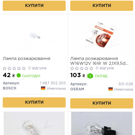
КУПИТИ
КУПИТИ
Лампа розжарювання
Лампа розжарювання
W16W12V 16W W 2,1X9,5d
0 відгуків
ORIGINAL LINE (2 шт) blister
0 відгуків
42
103
₴
сьогодні
₴
склад
Артикул:
1 987 302 205
Артикул:
921-02B
BOSCH
Німеччина
OSRAM
Німеччина
КУПИТИ
КУПИТИ