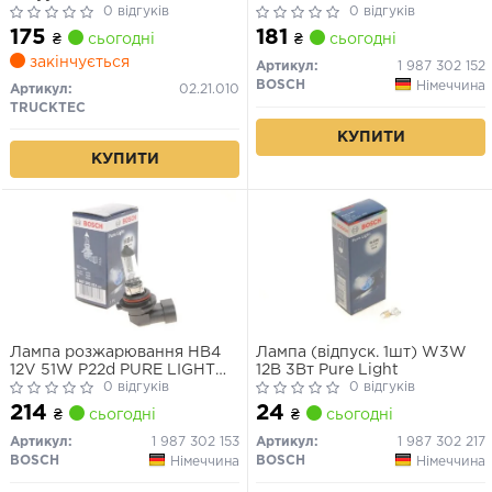
0 відгуків
(вир-во Bosch)
0 відгуків
175
181
₴
сьогодні
₴
сьогодні
закінчується
Артикул:
1 987 302 152
BOSCH
Німеччина
Артикул:
02.21.010
TRUCKTEC
КУПИТИ
КУПИТИ
Лампа розжарювання HB4
Лампа (відпуск. 1шт) W3W
12V 51W P22d PURE LIGHT
12В 3Вт Pure Light
(вир-во Bosch)
0 відгуків
0 відгуків
214
24
₴
сьогодні
₴
сьогодні
Артикул:
1 987 302 153
Артикул:
1 987 302 217
BOSCH
BOSCH
Німеччина
Німеччина