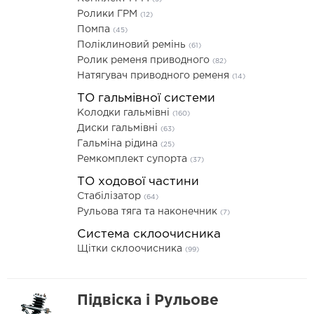
Ролики ГРМ
(12)
Помпа
(45)
Поліклиновий ремінь
(61)
Ролик ременя приводного
(82)
Натягувач приводного ременя
(14)
ТО гальмівної системи
Колодки гальмівні
(160)
Диски гальмівні
(63)
Гальміна рідина
(25)
Ремкомплект супорта
(37)
ТО ходової частини
Стабілізатор
(64)
Рульова тяга та наконечник
(7)
Система склоочисника
Щітки склоочисника
(99)
Підвіска і Рульове