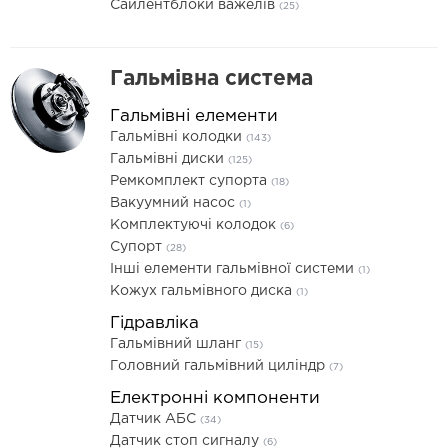
Сайлентблоки важелів
(25)
Гальмівна система
Гальмівні елементи
Гальмівні колодки
(143)
Гальмівні диски
(125)
Ремкомплект супорта
(18)
Вакуумний насос
(1)
Комплектуючі колодок
(6)
Супорт
(28)
Інші елементи гальмівної системи
(1)
Кожух гальмівного диска
(1)
Гідравліка
Гальмівний шланг
(15)
Головний гальмівний циліндр
(7)
Електронні компоненти
Датчик АБС
(34)
Датчик стоп сигналу
(6)