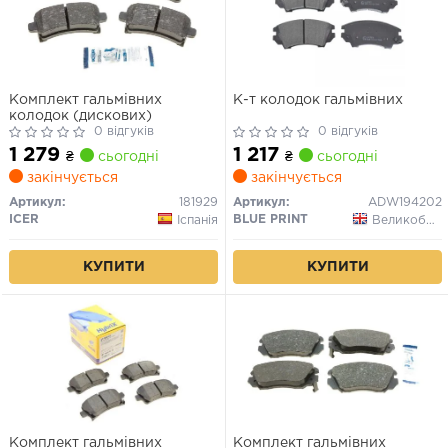
Комплект гальмівних
К-т колодок гальмівних
колодок (дискових)
0 відгуків
0 відгуків
1 279
1 217
₴
сьогодні
₴
сьогодні
закінчується
закінчується
Артикул:
181929
Артикул:
ADW194202
ICER
BLUE PRINT
Іспанія
Великобританія
КУПИТИ
КУПИТИ
Комплект гальмівних
Комплект гальмівних