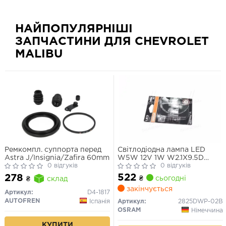
НАЙПОПУЛЯРНІШІ
ЗАПЧАСТИНИ ДЛЯ CHEVROLET
MALIBU
Ремкомпл. суппорта перед
Світлодіодна лампа LED
Astra J/Insignia/Zafira 60mm
W5W 12V 1W W2.1X9.5D
0 відгуків
LEDriving SL (blister 2шт)
0 відгуків
(вир-во OSRAM)
522
278
₴
сьогодні
₴
склад
закінчується
Артикул:
D4-1817
AUTOFREN
Іспанія
Артикул:
2825DWP-02B
OSRAM
Німеччина
КУПИТИ