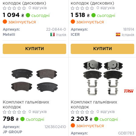
колодок (дискових)
колодок (дискових)
0 відгуків
0 відгуків
1 094
1 518
₴
сьогодні
₴
сьогодні
закінчується
закінчується
Артикул:
22-0844-0
Артикул:
181914
Metelli
ICER
Італія
Іспанія
КУПИТИ
КУПИТИ
Комплект гальмівних
Комплект гальмівних
колодок
колодок
0 відгуків
0 відгуків
798
2 203
₴
сьогодні
₴
сьогодні
закінчується
Артикул:
1263602410
JP GROUP
Артикул:
GDB1783