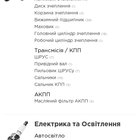
Диск зчеплення
(1)
Корзина зчеплення
(3)
Вижимний підшипник
(39)
Маховик
(5)
Головний циліндр зчеплення
(18)
Робочий циліндр зчеплення
(1)
Трансмісія / КПП
ШРУС
(7)
Привідний вал
(1)
Пильовик ШРУСу
(7)
Сальники
(15)
Сальник КПП
(5)
АКПП
Масляний фільтр АКПП
(3)
Електрика та Освітлення
Автосвітло