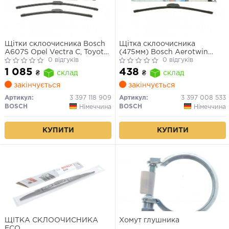
Щітки склоочисника Bosch
Щітка склоочисника
A607S Opel Vectra C, Toyota
(475мм) Bosch Aerotwin
RAV4
0 відгуків
Retro
0 відгуків
1 085
438
₴
склад
₴
склад
закінчується
закінчується
Артикул:
3 397 118 909
Артикул:
3 397 008 533
BOSCH
BOSCH
Німеччина
Німеччина
КУПИТИ
КУПИТИ
ЩІТКА СКЛООЧИСНИКА
Хомут глушника
ECO