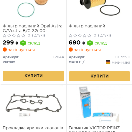
Фільтр масляний Opel Astra
Фільтр масляний
G/Vectra B/C 2.2i 00-
0 відгуків
0 відгуків
299
690
₴
склад
₴
склад
закінчується
закінчується
Артикул:
L264A
Артикул:
OX 559D
Purflux
MAHLE / KNECHT
Німеччина
КУПИТИ
КУПИТИ
Прокладка кришки клапанів
Герметик VICTOR REINZ