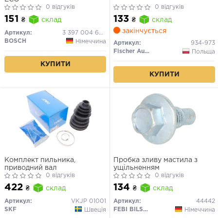
0 відгуків
0 відгуків
151
133
₴
склад
₴
склад
закінчується
Артикул:
3 397 004 669
BOSCH
Німеччина
Артикул:
934-973
Fischer Automotive One (FA1)
Польща
КУПИТИ
КУПИТИ
Комплект пильника,
Пробка зливу мастила з
приводний вал
ущільненням
0 відгуків
0 відгуків
422
134
₴
склад
₴
склад
Артикул:
VKJP 01001
Артикул:
44442
SKF
FEBI BILSTEIN
Швеція
Німеччина