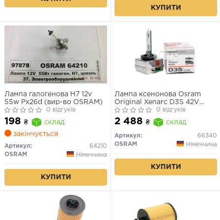
КУПИТИ
Лампа галогенова H7 12v
Лампа ксенонова Osram
55w Px26d (вир-во OSRAM)
Original Xenarc D3S 42V
0 відгуків
35W
0 відгуків
198
2 488
₴
склад
₴
склад
закінчується
Артикул:
66340
OSRAM
Німеччина
Артикул:
64210
OSRAM
Німеччина
КУПИТИ
КУПИТИ