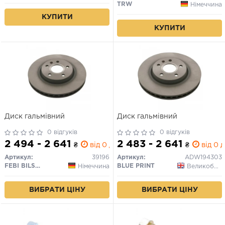
TRW
Німеччина
КУПИТИ
КУПИТИ
Диск гальмівний
Диск гальмівний
0 відгуків
0 відгуків
2 494 - 2 641
2 483 - 2 641
₴
від 0 дн.
₴
від 0 д
Артикул:
39196
Артикул:
ADW194303
FEBI BILSTEIN
BLUE PRINT
Німеччина
Великобританія
ВИБРАТИ ЦІНУ
ВИБРАТИ ЦІНУ