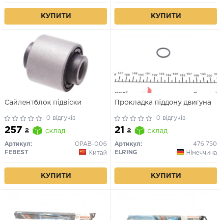
КУПИТИ
КУПИТИ
Сайлентблок підвіски
Прокладка піддону двигуна
0 відгуків
0 відгуків
257
21
₴
склад
₴
склад
Артикул:
OPAB-006
Артикул:
476.750
FEBEST
ELRING
Китай
Німеччина
КУПИТИ
КУПИТИ