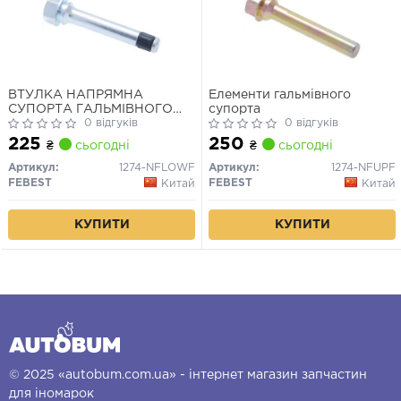
ВТУЛКА НАПРЯМНА
Елементи гальмівного
СУПОРТА ГАЛЬМІВНОГО
супорта
ПЕРЕДНЬОГО
0 відгуків
0 відгуків
225
250
₴
сьогодні
₴
сьогодні
Артикул:
1274-NFLOWF
Артикул:
1274-NFUPF
FEBEST
FEBEST
Китай
Китай
КУПИТИ
КУПИТИ
© 2025 «autobum.com.ua» - інтернет магазин запчастин
для іномарок