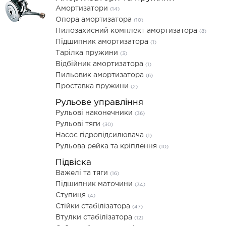
Амортизатори
(14)
Опора амортизатора
(10)
Пилозахисний комплект амортизатора
(8)
Підшипник амортизатора
(1)
Тарілка пружини
(3)
Відбійник амортизатора
(1)
Пильовик амортизатора
(6)
Проставка пружини
(2)
Рульове управління
Рульові наконечники
(36)
Рульові тяги
(30)
Насос гідропідсилювача
(1)
Рульова рейка та кріплення
(10)
Підвіска
Важелі та тяги
(16)
Підшипник маточини
(34)
Ступиця
(4)
Стійки стабілізатора
(47)
Втулки стабілізатора
(12)