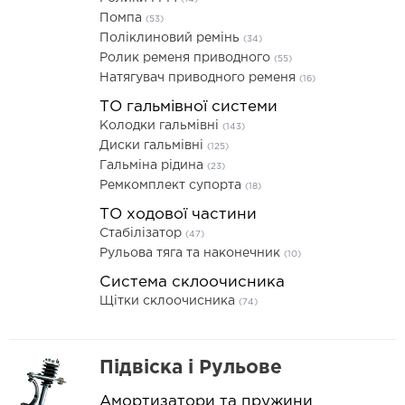
Помпа
(53)
Поліклиновий ремінь
(34)
Ролик ременя приводного
(55)
Натягувач приводного ременя
(16)
ТО гальмівної системи
Колодки гальмівні
(143)
Диски гальмівні
(125)
Гальміна рідина
(23)
Ремкомплект супорта
(18)
ТО ходової частини
Стабілізатор
(47)
Рульова тяга та наконечник
(10)
Система склоочисника
Щітки склоочисника
(74)
Підвіска і Рульове
Амортизатори та пружини