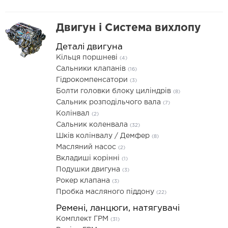
Двигун і Система вихлопу
Деталі двигуна
Кільця поршневі
(4)
Сальники клапанів
(16)
Гідрокомпенсатори
(3)
Болти головки блоку циліндрів
(8)
Сальник розподільчого вала
(7)
Колінвал
(2)
Сальник коленвала
(32)
Шків колінвалу / Демфер
(8)
Масляний насос
(2)
Вкладиші корінні
(1)
Подушки двигуна
(3)
Рокер клапана
(3)
Пробка масляного піддону
(22)
Ремені, ланцюги, натягувачі
Комплект ГРМ
(31)