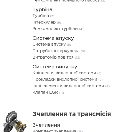
Ремкомплект паливного насосу
(2)
Турбіна
Турбіна
(2)
Інтеркулер
(6)
Ремкомплект турбіни
(4)
Система впуску
Система впуску
(5)
Патрубок інтеркулера
(8)
Витратомір повітря
(13)
Система випуску
Кріплення вихлопної системи
(5)
Прокладки вихлопної системи
(9)
Інші елементи вихлопної системи
(4)
Клапан EGR
(11)
Зчеплення та трансмісія
Зчеплення
Комплект зчеплення
(13)