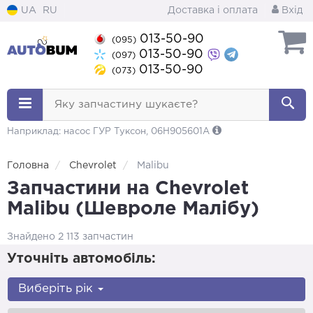
UA
RU
Доставка і оплата
Вхід
013-50-90
(095)
013-50-90
(097)
013-50-90
(073)
Яку запчастину шукаєте?
Наприклад: насос ГУР Туксон, 06H905601A
Головна
Chevrolet
Malibu
Запчастини на Chevrolet
Malibu (Шевроле Малібу)
Знайдено 2 113 запчастин
Уточніть автомобіль:
Виберіть рік