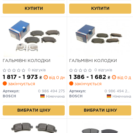
КУПИТИ
КУПИТИ
ГАЛЬМІВНІ КОЛОДКИ
ГАЛЬМІВНІ КОЛОДКИ
0 відгуків
0 відгуків
1 817 - 1 973
1 386 - 1 682
₴
від 0 дн.
₴
від 0 дн
закінчується
закінчується
Артикул:
0 986 494 275
Артикул:
0 986 494 279
BOSCH
BOSCH
Німеччина
Німеччина
ВИБРАТИ ЦІНУ
ВИБРАТИ ЦІНУ