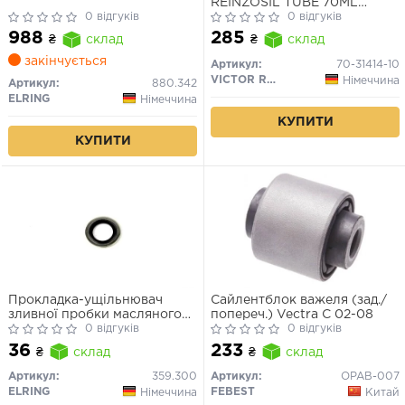
REINZOSIL TUBE 70ML
0 відгуків
-50/+300 (антрацит)
0 відгуків
988
285
₴
склад
₴
склад
закінчується
Артикул:
70-31414-10
VICTOR REINZ
Німеччина
Артикул:
880.342
ELRING
Німеччина
КУПИТИ
КУПИТИ
Прокладка-ущільнювач
Сайлентблок важеля (зад./
зливної пробки масляного
попереч.) Vectra C 02-08
піддона
0 відгуків
0 відгуків
36
233
₴
склад
₴
склад
Артикул:
359.300
Артикул:
OPAB-007
ELRING
FEBEST
Німеччина
Китай