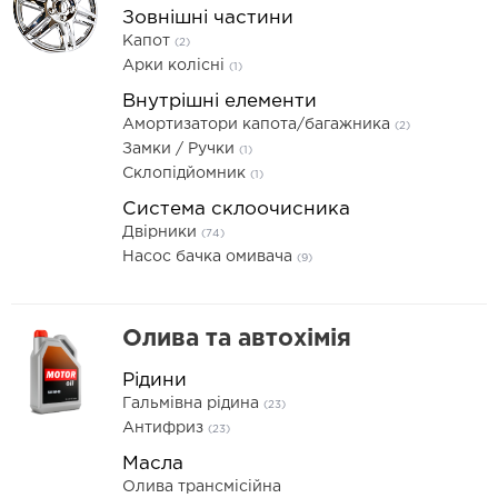
Зовнішні частини
Капот
(2)
Арки колісні
(1)
Внутрішні елементи
Амортизатори капота/багажника
(2)
Замки / Ручки
(1)
Склопідйомник
(1)
Система склоочисника
Двірники
(74)
Насос бачка омивача
(9)
Олива та автохімія
Рідини
Гальмівна рідина
(23)
Антифриз
(23)
Масла
Олива трансмісійна