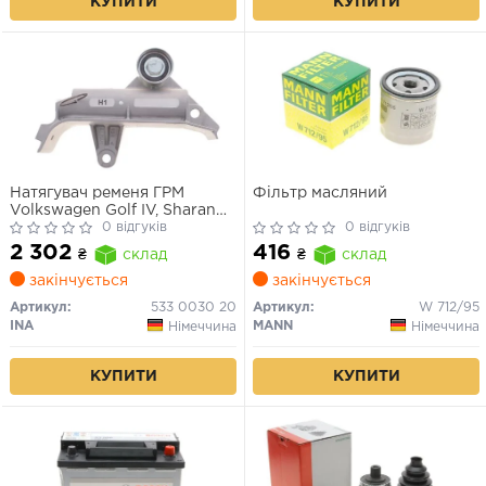
КУПИТИ
КУПИТИ
Натягувач ременя ГРМ
Фільтр масляний
Volkswagen Golf IV, Sharan
Skoda Octavia Audi A3, A4,
0 відгуків
0 відгуків
A6
2 302
416
₴
склад
₴
склад
закінчується
закінчується
Артикул:
533 0030 20
Артикул:
W 712/95
INA
MANN
Німеччина
Німеччина
КУПИТИ
КУПИТИ