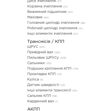
Диск зчеплення
(27)
Корзина зчеплення
(14)
Вижимний підшипник
(50)
Маховик
(64)
Головний циліндр зчеплення
(38)
Робочий циліндр зчеплення
(41)
Інші елементи зчеплення
(57)
Трансмісія / КПП
ШРУС
(501)
Привідний вал
(194)
Пильовик ШРУСу
(529)
Сальники
(155)
Подушки кріплення КПП
(179)
Прокладки КПП
(79)
Куліса
(6)
Датчик швидкості
(23)
Інші елементи трансмісії
(50)
Сальник КПП
(58)
Карданний вал
(1)
АКПП