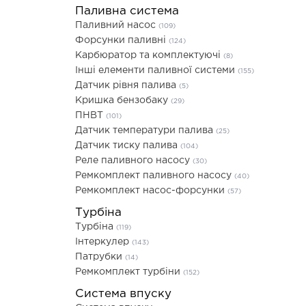
Паливна система
Паливний насос
(109)
Форсунки паливні
(124)
Карбюратор та комплектуючі
(8)
Інші елементи паливної системи
(155)
Датчик рівня палива
(5)
Кришка бензобаку
(29)
ПНВТ
(101)
Датчик температури палива
(25)
Датчик тиску палива
(104)
Реле паливного насосу
(30)
Ремкомплект паливного насосу
(40)
Ремкомплект насос-форсунки
(57)
Турбіна
Турбіна
(119)
Інтеркулер
(143)
Патрубки
(14)
Ремкомплект турбіни
(152)
Система впуску