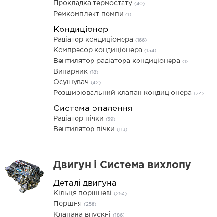
Прокладка термостату
(40)
Ремкомплект помпи
(1)
Кондиціонер
Радіатор кондиціонера
(166)
Компресор кондиціонера
(154)
Вентилятор радіатора кондиціонера
(1)
Випарник
(18)
Осушувач
(42)
Розширювальний клапан кондиціонера
(74)
Система опалення
Радіатор пічки
(59)
Вентилятор пічки
(113)
Двигун і Система вихлопу
Деталі двигуна
Кільця поршневі
(254)
Поршня
(258)
Клапана впускні
(186)