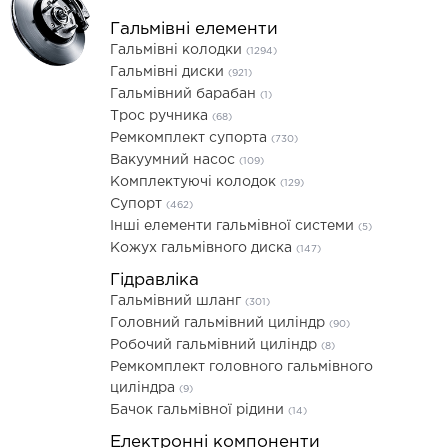
Гальмівні елементи
Гальмівні колодки
(1294)
Гальмівні диски
(921)
Гальмівний барабан
(1)
Трос ручника
(68)
Ремкомплект супорта
(730)
Вакуумний насос
(109)
Комплектуючі колодок
(129)
Супорт
(462)
Інші елементи гальмівної системи
(5)
Кожух гальмівного диска
(147)
Гідравліка
Гальмівний шланг
(301)
Головний гальмівний циліндр
(90)
Робочий гальмівний циліндр
(8)
Ремкомплект головного гальмівного
циліндра
(9)
Бачок гальмівної рідини
(14)
Електронні компоненти