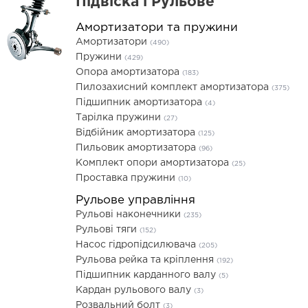
Підвіска і Рульове
Амортизатори та пружини
Амортизатори
(490)
Пружини
(429)
Опора амортизатора
(183)
Пилозахисний комплект амортизатора
(375)
Підшипник амортизатора
(4)
Тарілка пружини
(27)
Відбійник амортизатора
(125)
Пильовик амортизатора
(96)
Комплект опори амортизатора
(25)
Проставка пружини
(10)
Рульове управління
Рульові наконечники
(235)
Рульові тяги
(152)
Насос гідропідсилювача
(205)
Рульова рейка та кріплення
(192)
Підшипник карданного валу
(5)
Кардан рульового валу
(3)
Розвальний болт
(3)