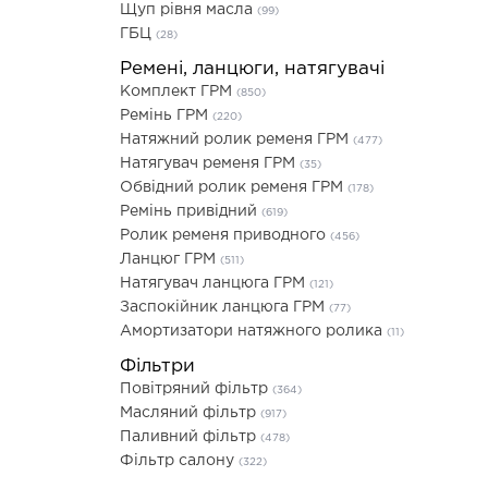
Щуп рівня масла
(99)
ГБЦ
(28)
Ремені, ланцюги, натягувачі
Комплект ГРМ
(850)
Ремінь ГРМ
(220)
Натяжний ролик ременя ГРМ
(477)
Натягувач ременя ГРМ
(35)
Обвідний ролик ременя ГРМ
(178)
Ремінь привідний
(619)
Ролик ременя приводного
(456)
Ланцюг ГРМ
(511)
Натягувач ланцюга ГРМ
(121)
Заспокійник ланцюга ГРМ
(77)
Амортизатори натяжного ролика
(11)
Фільтри
Повітряний фільтр
(364)
Масляний фільтр
(917)
Паливний фільтр
(478)
Фільтр салону
(322)