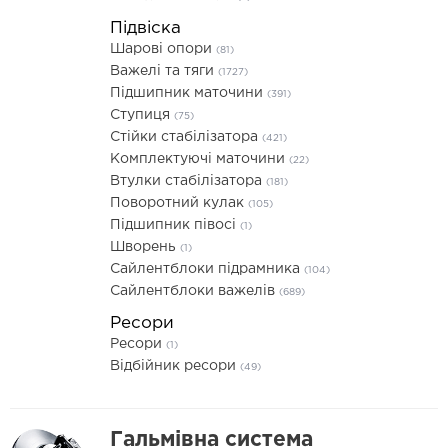
Підвіска
Шарові опори
(81)
Важелі та тяги
(1727)
Підшипник маточини
(391)
Ступиця
(75)
Стійки стабілізатора
(421)
Комплектуючі маточини
(22)
Втулки стабілізатора
(181)
Поворотний кулак
(105)
Підшипник півосі
(1)
Шворень
(1)
Сайлентблоки підрамника
(104)
Сайлентблоки важелів
(689)
Ресори
Ресори
(1)
Відбійник ресори
(49)
Гальмівна система