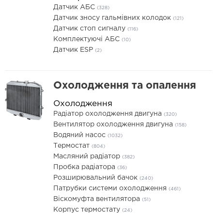
Датчик АБС
(328)
Датчик зносу гальмівних колодок
(121)
Датчик стоп сигналу
(116)
Комплектуючі АБС
(10)
Датчик ESP
(2)
Охолодження та опалення
Охолодження
Радіатор охолодження двигуна
(320)
Вентилятор охолодження двигуна
(158)
Водяний насос
(1032)
Термостат
(804)
Масляний радіатор
(382)
Пробка радіатора
(36)
Розширювальний бачок
(240)
Патрубки системи охолодження
(461)
Віскомуфта вентилятора
(51)
Корпус термостату
(24)