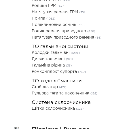
Ролики ГРМ
(477)
Натягувач ременя ГРМ
(35)
Помпа
(1032)
Поліклиновий ремінь
(619)
Ролик ременя приводного
(456)
Натягувач приводного ременя
(84)
ТО гальмівної системи
Колодки гальмівні
(1294)
Диски гальмівні
(921)
Гальміна рідина
(33)
Ремкомплект супорта
(730)
ТО ходової частини
Стабілізатор
(421)
Рульова тяга та наконечник
(192)
Система склоочисника
Щітки склоочисника
(328)