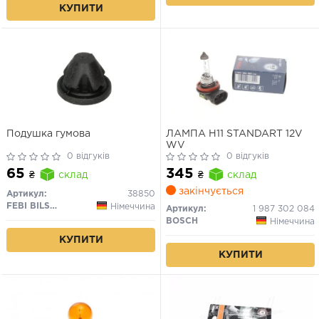
КУПИТИ
Подушка гумова
ЛАМПА H11 STANDART 12V
WV
0 відгуків
0 відгуків
65
345
₴
склад
₴
склад
закінчується
Артикул:
38850
FEBI BILSTEIN
Німеччина
Артикул:
1 987 302 084
BOSCH
Німеччина
КУПИТИ
КУПИТИ