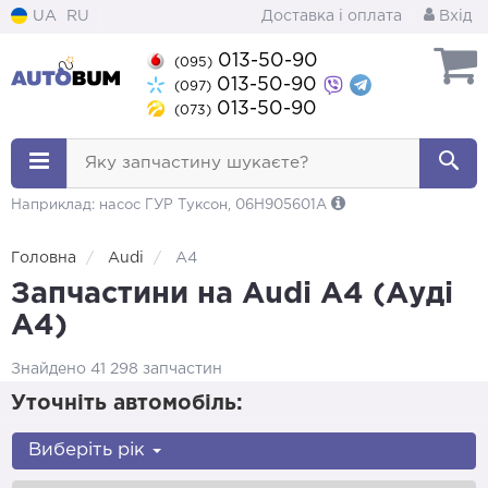
UA
RU
Доставка і оплата
Вхід
013-50-90
(095)
013-50-90
(097)
013-50-90
(073)
Яку запчастину шукаєте?
Наприклад: насос ГУР Туксон, 06H905601A
Головна
Audi
A4
Запчастини на Audi A4 (Ауді
А4)
Знайдено 41 298 запчастин
Уточніть автомобіль:
Виберіть рік