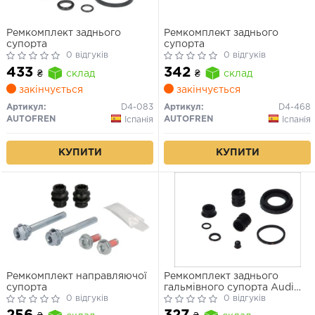
Ремкомплект заднього
Ремкомплект заднього
супорта
супорта
0 відгуків
0 відгуків
433
342
₴
склад
₴
склад
закінчується
закінчується
Артикул:
D4-083
Артикул:
D4-468
AUTOFREN
AUTOFREN
Іспанія
Іспанія
КУПИТИ
КУПИТИ
Ремкомплект направляючої
Ремкомплект заднього
супорта
гальмівного супорта Audi
0 відгуків
100, 80, A4, A6
0 відгуків