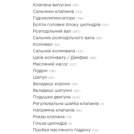
Клапана випускні
(191)
Сальники клапанів
(123)
Гідрокомпенсатори
(156)
Болти головки блоку циліндрів
(137)
Розподільний вал
(267)
Сальник розподільчого вала
(95)
Колінвал
(63)
Сальник коленвала
(331)
Шків колінвалу / Демфер
(166)
Масляний насос
(107)
Піддон
(192)
Шатун
(20)
Вкладиші корінні
(161)
Вкладиші шатунні
(162)
Подушки двигуна
(425)
Регулювальна шайба клапанів
(7)
Напрямна клапанів
(84)
Рокер клапана
(79)
Гільза циліндра
(5)
Пробка масляного піддону
(122)