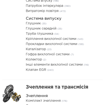
Система впуску
(196)
Патрубок інтеркулера
(390)
Витратомір повітря
(472)
Система випуску
Глушник
(35)
Глушник середній
(35)
Труба глушника
(34)
Кріплення вихлопної системи
(143)
Прокладки вихлопної системи
(195)
Каталізатор
(23)
Гофра вихлопної системи
(7)
Колектор
(2)
Інші елементи вихлопної системи
(116)
Клапан EGR
(240)
Зчеплення та трансмісія
Зчеплення
Комплект зчеплення
(176)