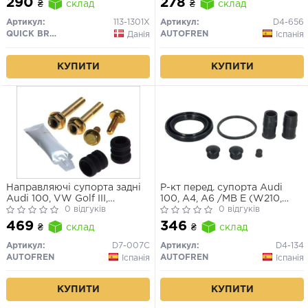
290
278
₴
склад
₴
склад
Артикул:
113-1301X
Артикул:
D4-656
QUICK BRAKE
AUTOFREN
Данія
Іспанія
КУПИТИ
КУПИТИ
Направляючі супорта задні
Р-кт перед. супорта Audi
Audi 100, VW Golf III,
100, A4, A6 /MB E (W210,
Mercedes W202
0 відгуків
S210) /Opel Astra G, H, Vectra
0 відгуків
B, Zafira A /VW Passat (3B2-
469
346
₴
склад
₴
склад
3B6), T4 (57mm ATE)
Артикул:
D7-007C
Артикул:
D4-134
AUTOFREN
AUTOFREN
Іспанія
Іспанія
КУПИТИ
КУПИТИ