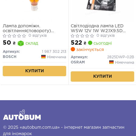
Лампа допоміжн.
Світлодіодна лампа LED
освітлення(повороту)
W5W 12V 1W W2.1X9.5D
BOSCH 12V 21W PY21W PURE
0 відгуків
LEDriving SL (blister 2шт)
0 відгуків
LIGHT РY21W 12V (жовта)
(вир-во OSRAM)
522
50
₴
сьогодні
₴
склад
закінчується
Артикул:
1 987 302 213
BOSCH
Німеччина
Артикул:
2825DWP-02B
OSRAM
Німеччина
КУПИТИ
КУПИТИ
© 2025 «autobum.com.ua» - інтернет магазин запчастин
для іномарок