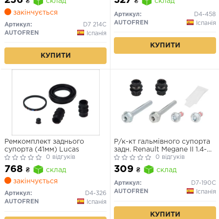
256
327
₴
склад
₴
склад
закінчується
Артикул:
D4-458
AUTOFREN
Іспанія
Артикул:
D7 214C
AUTOFREN
Іспанія
КУПИТИ
КУПИТИ
Ремкомплект заднього
Р/к-кт гальмівного супорта
супорта (41мм) Lucas
задн. Renault Megane II 1.4-
0 відгуків
2.0D 03-
0 відгуків
768
309
₴
склад
₴
склад
закінчується
Артикул:
D7-190C
AUTOFREN
Іспанія
Артикул:
D4-326
AUTOFREN
Іспанія
КУПИТИ