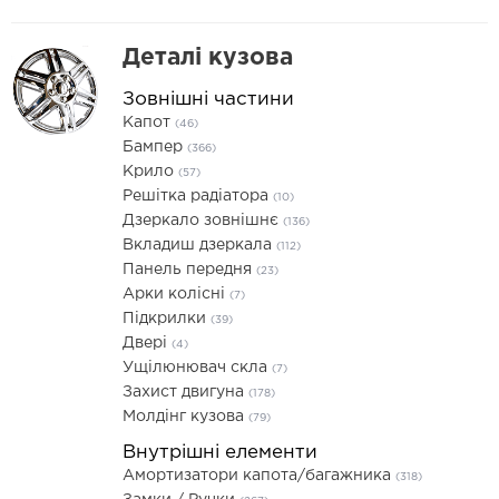
Деталі кузова
Зовнішні частини
Капот
(46)
Бампер
(366)
Крило
(57)
Решітка радіатора
(10)
Дзеркало зовнішнє
(136)
Вкладиш дзеркала
(112)
Панель передня
(23)
Арки колісні
(7)
Підкрилки
(39)
Двері
(4)
Ущілюнювач скла
(7)
Захист двигуна
(178)
Молдінг кузова
(79)
Внутрішні елементи
Амортизатори капота/багажника
(318)