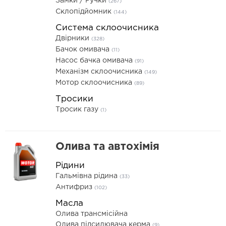
Замки / Ручки
(267)
Склопідйомник
(144)
Система склоочисника
Двірники
(328)
Бачок омивача
(11)
Насос бачка омивача
(91)
Механізм склоочисника
(149)
Мотор склоочисника
(89)
Тросики
Тросик газу
(1)
Олива та автохімія
Рідини
Гальмівна рідина
(33)
Антифриз
(102)
Масла
Олива трансмісійна
Олива підсилювача керма
(9)