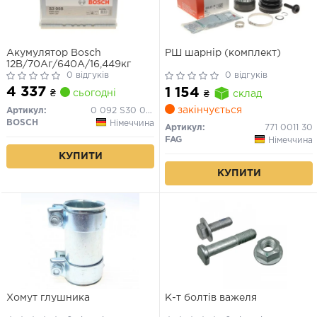
Акумулятор Bosch
РШ шарнір (комплект)
12В/70Аг/640А/16,449кг
0 відгуків
0 відгуків
4 337
1 154
₴
сьогодні
₴
склад
закінчується
Артикул:
0 092 S30 080
BOSCH
Німеччина
Артикул:
771 0011 30
FAG
Німеччина
КУПИТИ
КУПИТИ
Хомут глушника
К-т болтів важеля