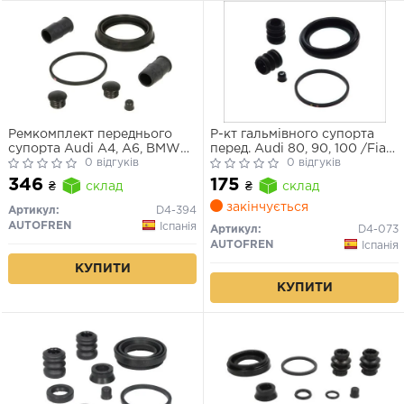
Ремкомплект переднього
Р-кт гальмівного супорта
супорта Audi A4, A6, BMW
перед. Audi 80, 90, 100 /Fiat
5/7, Citroen C5, Ford
0 відгуків
Croma, Punto,Tempra /Seat
0 відгуків
Galaxy/Mondeo (60мм)
/VW (Lucas 54mm)
346
175
₴
склад
₴
склад
закінчується
Артикул:
D4-394
AUTOFREN
Іспанія
Артикул:
D4-073
AUTOFREN
Іспанія
КУПИТИ
КУПИТИ