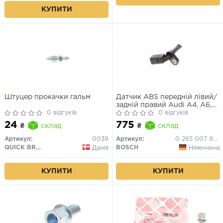
КУПИТИ
Штуцер прокачки гальм
Датчик ABS передній лівий/
задній правий Audi A4, A6,
0 відгуків
A8
0 відгуків
24
775
₴
склад
₴
склад
Артикул:
0039
Артикул:
0 265 007 930
QUICK BRAKE
BOSCH
Данія
Німеччина
КУПИТИ
КУПИТИ