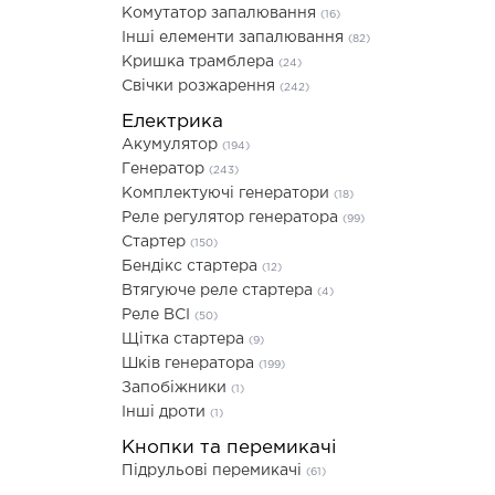
Комутатор запалювання
(16)
Інші елементи запалювання
(82)
Кришка трамблера
(24)
Свічки розжарення
(242)
Електрика
Акумулятор
(194)
Генератор
(243)
Комплектуючі генератори
(18)
Реле регулятор генератора
(99)
Стартер
(150)
Бендікс стартера
(12)
Втягуюче реле стартера
(4)
Реле ВСІ
(50)
Щітка стартера
(9)
Шків генератора
(199)
Запобіжники
(1)
Інші дроти
(1)
Кнопки та перемикачі
Підрульові перемикачі
(61)