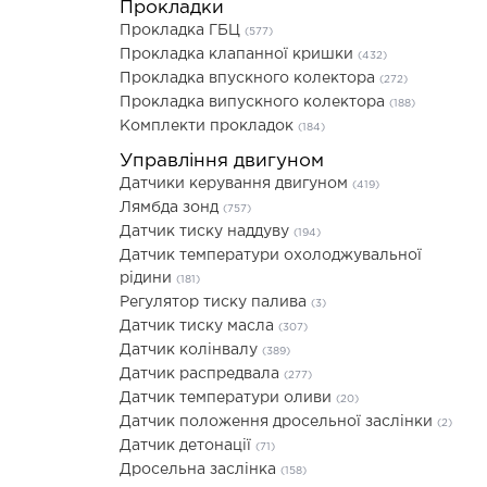
Прокладки
Прокладка ГБЦ
(577)
Прокладка клапанної кришки
(432)
Прокладка впускного колектора
(272)
Прокладка випускного колектора
(188)
Комплекти прокладок
(184)
Управління двигуном
Датчики керування двигуном
(419)
Лямбда зонд
(757)
Датчик тиску наддуву
(194)
Датчик температури охолоджувальної
рідини
(181)
Регулятор тиску палива
(3)
Датчик тиску масла
(307)
Датчик колінвалу
(389)
Датчик распредвала
(277)
Датчик температури оливи
(20)
Датчик положення дросельної заслінки
(2)
Датчик детонації
(71)
Дросельна заслінка
(158)