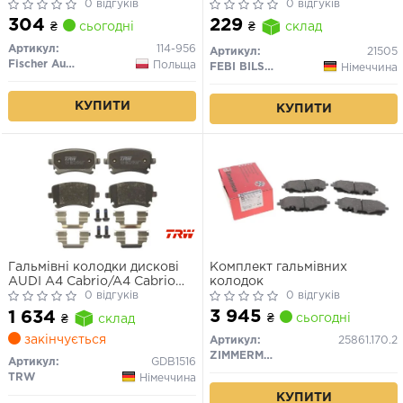
0 відгуків
0 відгуків
304
229
₴
сьогодні
₴
склад
Артикул:
114-956
Артикул:
21505
Fischer Automotive One (FA1)
Польща
FEBI BILSTEIN
Німеччина
КУПИТИ
КУПИТИ
Гальмівні колодки дискові
Комплект гальмівних
AUDI A4 Cabrio/A4 Cabrio
колодок
Quattro/A4 Quattro/A6/A6
0 відгуків
0 відгуків
Quattro/A8/A8 Quattro/R
3 945
1 634
₴
сьогодні
₴
склад
закінчується
Артикул:
25861.170.2
ZIMMERMANN
Артикул:
GDB1516
TRW
Німеччина
КУПИТИ