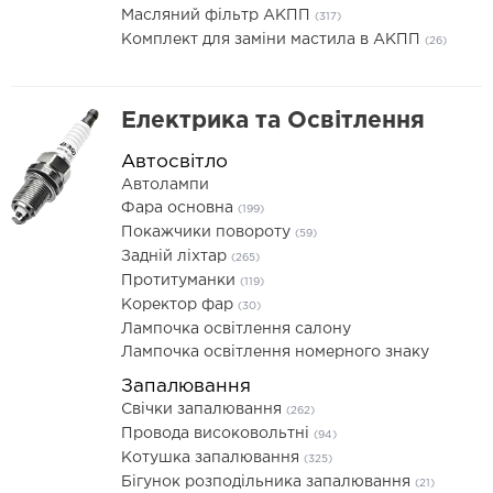
Масляний фільтр АКПП
(317)
Комплект для заміни мастила в АКПП
(26)
Електрика та Освітлення
Автосвітло
Автолампи
Фара основна
(199)
Покажчики повороту
(59)
Задній ліхтар
(265)
Протитуманки
(119)
Коректор фар
(30)
Лампочка освітлення салону
Лампочка освітлення номерного знаку
Запалювання
Свічки запалювання
(262)
Провода високовольтні
(94)
Котушка запалювання
(325)
Бігунок розподільника запалювання
(21)