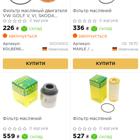
Фильтр масляный двигателя
Фільтр масляний
VW GOLF V, VI, SKODA
OCTAVIA II 1.6-2.0 TDI 03-
0 відгуків
0 відгуків
(пр-во KOLBENSCHMIDT)
226
336
₴
склад
₴
склад
закінчується
закінчується
Артикул:
50014502
Артикул:
OX 787D
KOLBENSCHMIDT
MAHLE / KNECHT
Німеччина
Німеччина
КУПИТИ
КУПИТИ
Фільтр масляний
Фільтр масляний
0 відгуків
0 відгуків
559
527
₴
склад
₴
склад