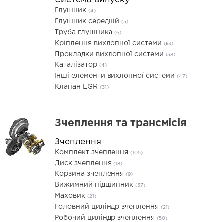
Система випуску
Глушник
(4)
Глушник середній
(5)
Труба глушника
(6)
Кріплення вихлопної системи
(63)
Прокладки вихлопної системи
(58)
Каталізатор
(4)
Інші елементи вихлопної системи
(47)
Клапан EGR
(31)
Зчеплення та трансмісія
Зчеплення
Комплект зчеплення
(105)
Диск зчеплення
(18)
Корзина зчеплення
(9)
Вижимний підшипник
(57)
Маховик
(21)
Головний циліндр зчеплення
(21)
Робочий циліндр зчеплення
(50)