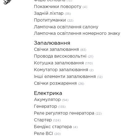
Фара основна
(12)
Покажчики повороту
(4)
Задній ліхтар
(35)
Протитуманки
(22)
Лампочка освітлення салону
Лампочка освітлення номерного знаку
Запалювання
Свічки запалювання
(83)
Провода високовольтні
(21)
Котушка запалювання
(170)
Комутатор запалювання
(2)
Інші елементи запалювання
(12)
Свічки розжарення
(26)
Електрика
Акумулятор
(54)
Генератор
(135)
Реле регулятор генератора
(22)
Стартер
(124)
Бендікс стартера
(4)
Реле ВСІ
(20)