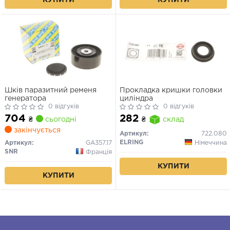
Шків паразитний ременя
Прокладка кришки головки
генератора
циліндра
0 відгуків
0 відгуків
704
282
₴
сьогодні
₴
склад
закінчується
Артикул:
722.080
ELRING
Німеччина
Артикул:
GA357.17
SNR
Франція
КУПИТИ
КУПИТИ