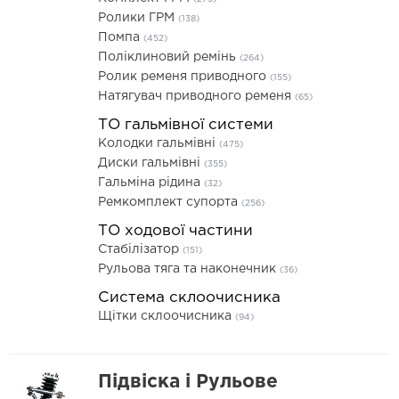
Ролики ГРМ
(138)
Помпа
(452)
Поліклиновий ремінь
(264)
Ролик ременя приводного
(155)
Натягувач приводного ременя
(65)
ТО гальмівної системи
Колодки гальмівні
(475)
Диски гальмівні
(355)
Гальміна рідина
(32)
Ремкомплект супорта
(256)
ТО ходової частини
Стабілізатор
(151)
Рульова тяга та наконечник
(36)
Система склоочисника
Щітки склоочисника
(94)
Підвіска і Рульове