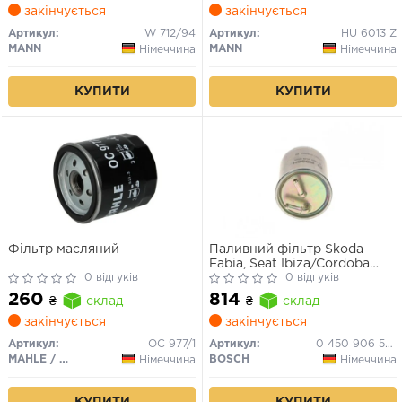
закінчується
закінчується
Артикул:
W 712/94
Артикул:
HU 6013 Z
MANN
MANN
Німеччина
Німеччина
КУПИТИ
КУПИТИ
Фільтр масляний
Паливний фільтр Skoda
Fabia, Seat Ibiza/Cordoba
0 відгуків
(N6500)
0 відгуків
260
814
₴
склад
₴
склад
закінчується
закінчується
Артикул:
OC 977/1
Артикул:
0 450 906 500
MAHLE / KNECHT
BOSCH
Німеччина
Німеччина
КУПИТИ
КУПИТИ