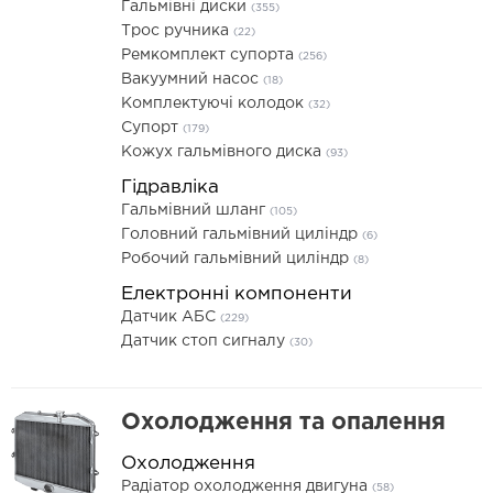
Гальмівні диски
(355)
Трос ручника
(22)
Ремкомплект супорта
(256)
Вакуумний насос
(18)
Комплектуючі колодок
(32)
Супорт
(179)
Кожух гальмівного диска
(93)
Гідравліка
Гальмівний шланг
(105)
Головний гальмівний циліндр
(6)
Робочий гальмівний циліндр
(8)
Електронні компоненти
Датчик АБС
(229)
Датчик стоп сигналу
(30)
Охолодження та опалення
Охолодження
Радіатор охолодження двигуна
(58)