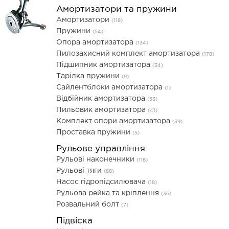
Амортизатори та пружини
Амортизатори
(118)
Пружини
(54)
Опора амортизатора
(134)
Пилозахисний комплект амортизатора
(178)
Підшипник амортизатора
(34)
Тарілка пружини
(9)
Сайлентблоки амортизатора
(1)
Відбійник амортизатора
(53)
Пильовик амортизатора
(41)
Комплект опори амортизатора
(39)
Проставка пружини
(5)
Рульове управління
Рульові наконечники
(118)
Рульові тяги
(88)
Насос гідропідсилювача
(18)
Рульова рейка та кріплення
(36)
Розвальний болт
(7)
Підвіска