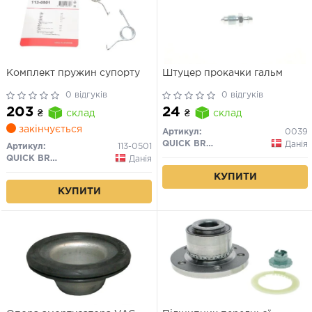
Комплект пружин супорту
Штуцер прокачки гальм
0 відгуків
0 відгуків
203
24
₴
склад
₴
склад
закінчується
Артикул:
0039
QUICK BRAKE
Данія
Артикул:
113-0501
QUICK BRAKE
Данія
КУПИТИ
КУПИТИ