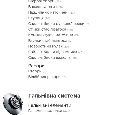
Шарові опори
(93)
Важелі та тяги
(328)
Підшипник маточини
(133)
Ступиця
(20)
Сайлентблоки рульової рейки
(2)
Стійки стабілізатора
(151)
Комплектуючі маточини
(13)
Втулки стабілізатора
(58)
Поворотний кулак
(32)
Сайлентблоки підрамника
(45)
Сайлентблоки важелів
(303)
Ресори
Ресори
(4)
Відбійник ресори
(10)
Гальмівна система
Гальмівні елементи
Гальмівні колодки
(475)