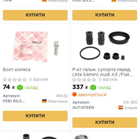
TRW
FEBI BILSTEIN
Німеччина
Німеччина
КУПИТИ
КУПИТИ
Болт колеса
Р-кт гальм. супорта перед.
(Ate 54mm) Audi A3 /Fiat
0 відгуків
Panda /Ford Fiesta, Fusion,
0 відгуків
Focus /VW Caddy III, Golf V-
74
337
₴
склад
₴
склад
VI, Jetta III, Passat, Touran
закінчується
Артикул:
46632
FEBI BILSTEIN
Німеччина
Артикул:
D4-365
AUTOFREN
Іспанія
КУПИТИ
КУПИТИ