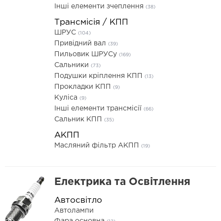
Інші елементи зчеплення
(38)
Трансмісія / КПП
ШРУС
(104)
Привідний вал
(39)
Пильовик ШРУСу
(169)
Сальники
(73)
Подушки кріплення КПП
(13)
Прокладки КПП
(9)
Куліса
(9)
Інші елементи трансмісії
(66)
Сальник КПП
(35)
АКПП
Масляний фільтр АКПП
(19)
Електрика та Освітлення
Автосвітло
Автолампи