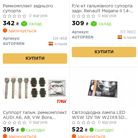
Ремкомплект заднього
Р/к-кт гальмівного супорта
супорта
задн. Renault Megane II 1.4-
0 відгуків
2.0D 03-
0 відгуків
342
309
₴
склад
₴
склад
закінчується
Артикул:
D7-190C
AUTOFREN
Іспанія
Артикул:
D4-468
AUTOFREN
Іспанія
КУПИТИ
КУПИТИ
Суппорт гальм. ремкомплект
Світлодіодна лампа LED
AUDI A6, A8, VW Bora,
W5W 12V 1W W2.1X9.5D
Passat задн. (вир-во TRW)
0 відгуків
LEDriving SL (blister 2шт)
0 відгуків
(вир-во OSRAM)
395
522
₴
сьогодні
₴
сьогодні
закінчується
закінчується