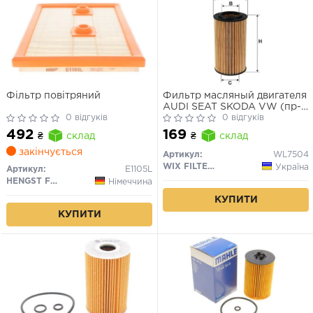
Фільтр повітряний
Фильтр масляный двигателя
AUDI SEAT SKODA VW (пр-
0 відгуків
во WIX-Filtron)
0 відгуків
492
169
₴
склад
₴
склад
закінчується
Артикул:
WL7504
WIX FILTERS
Україна
Артикул:
E1105L
HENGST FILTER
Німеччина
КУПИТИ
КУПИТИ