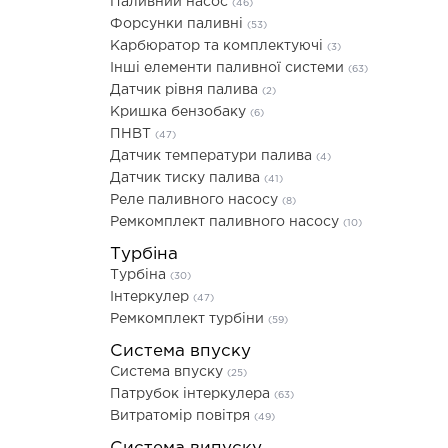
Паливний насос
(46)
Форсунки паливні
(53)
Карбюратор та комплектуючі
(3)
Інші елементи паливної системи
(63)
Датчик рівня палива
(2)
Кришка бензобаку
(6)
ПНВТ
(47)
Датчик температури палива
(4)
Датчик тиску палива
(41)
Реле паливного насосу
(8)
Ремкомплект паливного насосу
(10)
Турбіна
Турбіна
(30)
Інтеркулер
(47)
Ремкомплект турбіни
(59)
Система впуску
Система впуску
(25)
Патрубок інтеркулера
(63)
Витратомір повітря
(49)