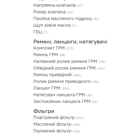
Напрямна клапанів
(27)
Рокер клапана
(40)
Пробка масляного піддону
(53)
Щуп рівня масла
(11)
ГБЦ
(7)
Ремені, ланцюги, натягувачі
Комплект ГРМ
(273)
Ремінь ГРМ
(68)
Натяжний ролик ременя ГРМ
(138)
Обвідний ролик ременя ГРМ
(104)
Ремінь привідний
(264)
Ролик ременя приводного
(155)
Ланцюг ГРМ
(334)
Натягувач ланцюга ГРМ
(38)
Заспокійник ланцюга ГРМ
(53)
Фільтри
Повітряний фільтр
(210)
Масляний фільтр
(338)
Паливний фільтр
(133)