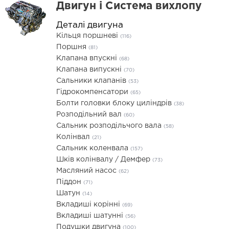
Двигун і Система вихлопу
Деталі двигуна
Кільця поршневі
(116)
Поршня
(81)
Клапана впускні
(68)
Клапана випускні
(70)
Сальники клапанів
(53)
Гідрокомпенсатори
(65)
Болти головки блоку циліндрів
(38)
Розподільний вал
(60)
Сальник розподільчого вала
(58)
Колінвал
(21)
Сальник коленвала
(157)
Шків колінвалу / Демфер
(73)
Масляний насос
(62)
Піддон
(71)
Шатун
(14)
Вкладиші корінні
(69)
Вкладиші шатунні
(56)
Подушки двигуна
(100)