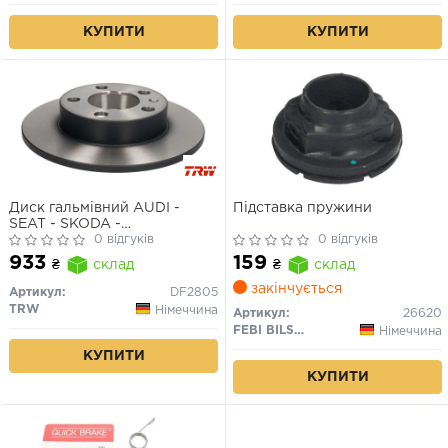
КУПИТИ
КУПИТИ
Диск гальмівний AUDI -
Підставка пружини
SEAT - SKODA -
VOLKSWAGEN
0 відгуків
0 відгуків
A2/A3/TT/Cordoba/Ibiza/Leon/Toledo/Fabia
933
159
₴
склад
₴
склад
закінчується
Артикул:
DF2805
TRW
Німеччина
Артикул:
26620
FEBI BILSTEIN
Німеччина
КУПИТИ
КУПИТИ