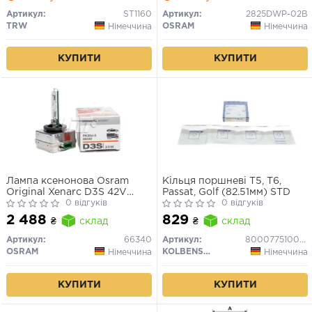
Артикул:
ST1160
Артикул:
2825DWP-02B
TRW
OSRAM
Німеччина
Німеччина
КУПИТИ
КУПИТИ
Лампа ксенонова Osram
Кільця поршневі T5, T6,
Original Xenarc D3S 42V
Passat, Golf (82.51мм) STD
35W
0 відгуків
0 відгуків
2 488
829
₴
склад
₴
склад
Артикул:
66340
Артикул:
800077510000
OSRAM
KOLBENSCHMIDT
Німеччина
Німеччина
КУПИТИ
КУПИТИ