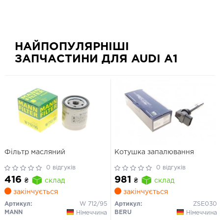
НАЙПОПУЛЯРНІШІ
ЗАПЧАСТИНИ ДЛЯ AUDI A1
Фільтр масляний
Котушка запалювання
0 відгуків
0 відгуків
416
981
₴
склад
₴
склад
закінчується
закінчується
Артикул:
W 712/95
Артикул:
ZSE030
MANN
BERU
Німеччина
Німеччина