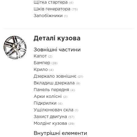
Щітка стартера
(4)
Шків генератора
(75)
Запобіжники
(1)
Деталі кузова
Зовнішні частини
Капот
(2)
Бампер
(28)
Крило
(4)
Дзеркало зовнішнє
(21)
Вкладиш дзеркала
(8)
Панель передня
(4)
Арки колісні
(2)
Підкрилки
(4)
Ущілюнювач скла
(1)
Захист двигуна
(57)
Молдінг кузова
(29)
Внутрішні елементи