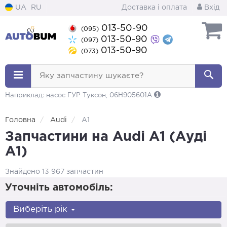
UA
RU
Доставка і оплата
Вхід
013-50-90
(095)
013-50-90
(097)
013-50-90
(073)
Яку запчастину шукаєте?
Наприклад: насос ГУР Туксон, 06H905601A
Головна
Audi
A1
Запчастини на Audi A1 (Ауді
А1)
Знайдено 13 967 запчастин
Уточніть автомобіль:
Виберіть рік