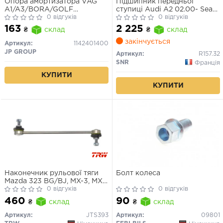
Опора амортизатора VAG
Пiдшипник передньої
A1/A3/BORA/GOLF
ступицi Audi A2 02.00- Seat
IV/OCTAVIA/POLO/TT 10-
0 відгуків
Ibiza 02.02- Skoda Fabia
0 відгуків
передн.
08.99- VW Fox/Polo 10.01-
163
2 225
₴
склад
₴
склад
закінчується
Артикул:
1142401400
JP GROUP
Артикул:
R157.32
SNR
Франція
КУПИТИ
КУПИТИ
Наконечник рульової тяги
Болт колеса
Mazda 323 BG/BJ, MX-3, MX-
6
0 відгуків
0 відгуків
460
90
₴
склад
₴
склад
Артикул:
JTS393
Артикул:
09801