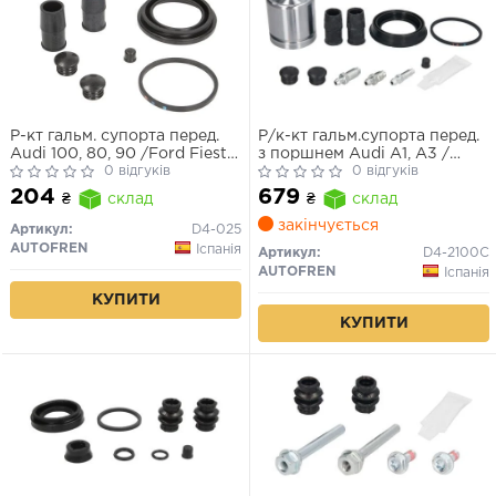
Р-кт гальм. супорта перед.
Р/к-кт гальм.супорта перед.
Audi 100, 80, 90 /Ford Fiesta,
з поршнем Audi A1, A3 /
Escort, Sierra /Fiat Doblo,
0 відгуків
BMW 1, 3 / Ford Fiesta / Lada
0 відгуків
Palio /VW Golf III-VI, Jetta III,
Priora / Renault Megane II /
204
679
₴
склад
₴
склад
Passat (Ate 54mm)
Seat / Skoda / VW
закінчується
Артикул:
D4-025
AUTOFREN
Іспанія
Артикул:
D4-2100C
AUTOFREN
Іспанія
КУПИТИ
КУПИТИ