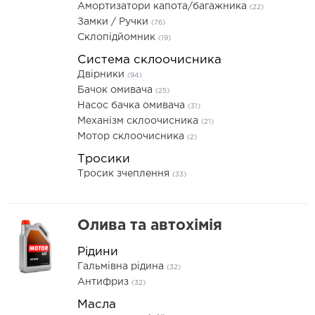
Амортизатори капота/багажника
(22)
Замки / Ручки
(76)
Склопідйомник
(19)
Система склоочисника
Двірники
(94)
Бачок омивача
(25)
Насос бачка омивача
(31)
Механізм склоочисника
(21)
Мотор склоочисника
(2)
Тросики
Тросик зчеплення
(33)
Олива та автохімія
Рідини
Гальмівна рідина
(32)
Антифриз
(32)
Масла