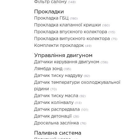
Фільтр салону
(148)
Прокладки
Прокладка ГБЦ
(190)
Прокладка клапанної кришки
(160)
Прокладка впускного колектора
(115)
Прокладка випускного колектора
(75)
Комплекти прокладок
(49)
Управління двигуном
Датчики керування двигуном
(156)
Лямбда зонд
(195)
Датчик тиску наддуву
(82)
Датчик температури охолоджувальної
рідини
(70)
Датчик тиску масла
(92)
Датчик колінвалу
(113)
Датчик распредвала
(101)
Датчик детонації
(26)
Дросельна заслінка
(76)
Паливна система